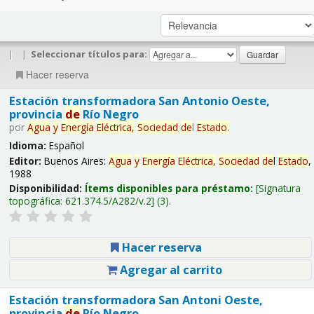
|
|
Seleccionar títulos para:
Hacer reserva
Estación transformadora San Antonio Oeste,
provincia
de
Río Negro
por
Agua
y
Energía
Eléctrica,
Sociedad
de
l
Estado
.
Idioma:
Español
Editor:
Buenos Aires:
Agua
y
Energía
Eléctrica,
Sociedad
de
l
Estado
,
1988
Disponibilidad:
Ítems disponibles para préstamo:
Signatura
topográfica:
621.374.5/A282/v.2
(3).
Hacer reserva
Agregar al carrito
Estación transformadora San Antoni Oeste,
provincia
de
Río Negro