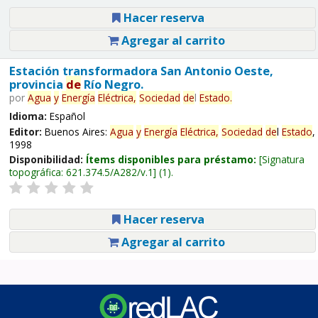
Hacer reserva
Agregar al carrito
Estación transformadora San Antonio Oeste,
provincia
de
Río Negro.
por
Agua
y
Energía
Eléctrica,
Sociedad
de
l
Estado
.
Idioma:
Español
Editor:
Buenos Aires:
Agua
y
Energía
Eléctrica,
Sociedad
de
l
Estado
,
1998
Disponibilidad:
Ítems disponibles para préstamo:
Signatura
topográfica:
621.374.5/A282/v.1
(1).
Hacer reserva
Agregar al carrito