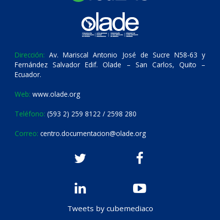
Dirección:
Av. Mariscal Antonio José de Sucre N58-63 y
Fernández Salvador Edif. Olade – San Carlos, Quito –
Ecuador.
Web:
www.olade.org
Teléfono:
(593 2) 259 8122 / 2598 280
Correo:
centro.documentacion@olade.org
Tweets by cubemediaco