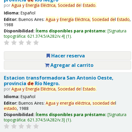
por
Agua
y
Energía
Eléctrica,
Sociedad
de
l
Estado
.
Idioma:
Español
Editor:
Buenos Aires:
Agua
y
Energía
Eléctrica,
Sociedad
de
l
Estado
,
1988
Disponibilidad:
Ítems disponibles para préstamo:
Signatura
topográfica:
621.374.5/A282/v.4
(1).
Hacer reserva
Agregar al carrito
Estacion transformadora San Antonio Oeste,
provincia
de
Río Negro.
por
Agua
y
Energía
Eléctrica,
Sociedad
de
l
Estado
.
Idioma:
Español
Editor:
Buenos Aires:
Agua
y
energía
eléctrica,
sociedad
de
l
estado
, 1988
Disponibilidad:
Ítems disponibles para préstamo:
Signatura
topográfica:
621.374.5/A282/v.3
(1).