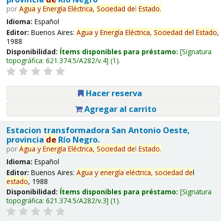
por
Agua
y
Energía
Eléctrica,
Sociedad
de
l
Estado
.
Idioma:
Español
Editor:
Buenos Aires:
Agua
y
Energía
Eléctrica,
Sociedad
de
l
Estado
,
1988
Disponibilidad:
Ítems disponibles para préstamo:
Signatura
topográfica:
621.374.5/A282/v.4
(1).
Hacer reserva
Agregar al carrito
Estacion transformadora San Antonio Oeste,
provincia
de
Río Negro.
por
Agua
y
Energía
Eléctrica,
Sociedad
de
l
Estado
.
Idioma:
Español
Editor:
Buenos Aires:
Agua
y
energía
eléctrica,
sociedad
de
l
estado
, 1988
Disponibilidad:
Ítems disponibles para préstamo:
Signatura
topográfica:
621.374.5/A282/v.3
(1).