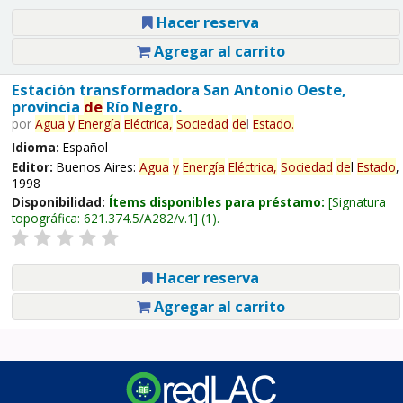
Hacer reserva
Agregar al carrito
Estación transformadora San Antonio Oeste,
provincia
de
Río Negro.
por
Agua
y
Energía
Eléctrica,
Sociedad
de
l
Estado
.
Idioma:
Español
Editor:
Buenos Aires:
Agua
y
Energía
Eléctrica,
Sociedad
de
l
Estado
,
1998
Disponibilidad:
Ítems disponibles para préstamo:
Signatura
topográfica:
621.374.5/A282/v.1
(1).
Hacer reserva
Agregar al carrito