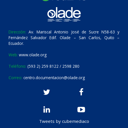
Dirección:
Av. Mariscal Antonio José de Sucre N58-63 y
Fernández Salvador Edif. Olade – San Carlos, Quito –
Ecuador.
Web:
www.olade.org
Teléfono:
(593 2) 259 8122 / 2598 280
Correo:
centro.documentacion@olade.org
Tweets by cubemediaco