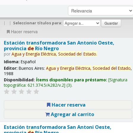
|
|
Seleccionar títulos para:
Hacer reserva
Estación transformadora San Antonio Oeste,
provincia
de
Río Negro
por
Agua
y
Energía
Eléctrica,
Sociedad
de
l
Estado
.
Idioma:
Español
Editor:
Buenos Aires:
Agua
y
Energía
Eléctrica,
Sociedad
de
l
Estado
,
1988
Disponibilidad:
Ítems disponibles para préstamo:
Signatura
topográfica:
621.374.5/A282/v.2
(3).
Hacer reserva
Agregar al carrito
Estación transformadora San Antoni Oeste,
provincia
de
Río Negro