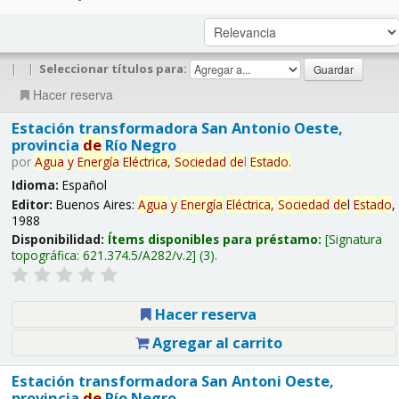
|
|
Seleccionar títulos para:
Hacer reserva
Estación transformadora San Antonio Oeste,
provincia
de
Río Negro
por
Agua
y
Energía
Eléctrica,
Sociedad
de
l
Estado
.
Idioma:
Español
Editor:
Buenos Aires:
Agua
y
Energía
Eléctrica,
Sociedad
de
l
Estado
,
1988
Disponibilidad:
Ítems disponibles para préstamo:
Signatura
topográfica:
621.374.5/A282/v.2
(3).
Hacer reserva
Agregar al carrito
Estación transformadora San Antoni Oeste,
provincia
de
Río Negro