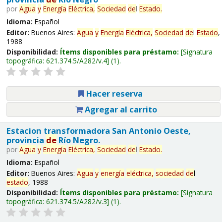
por
Agua
y
Energía
Eléctrica,
Sociedad
de
l
Estado
.
Idioma:
Español
Editor:
Buenos Aires:
Agua
y
Energía
Eléctrica,
Sociedad
de
l
Estado
,
1988
Disponibilidad:
Ítems disponibles para préstamo:
Signatura
topográfica:
621.374.5/A282/v.4
(1).
Hacer reserva
Agregar al carrito
Estacion transformadora San Antonio Oeste,
provincia
de
Río Negro.
por
Agua
y
Energía
Eléctrica,
Sociedad
de
l
Estado
.
Idioma:
Español
Editor:
Buenos Aires:
Agua
y
energía
eléctrica,
sociedad
de
l
estado
, 1988
Disponibilidad:
Ítems disponibles para préstamo:
Signatura
topográfica:
621.374.5/A282/v.3
(1).