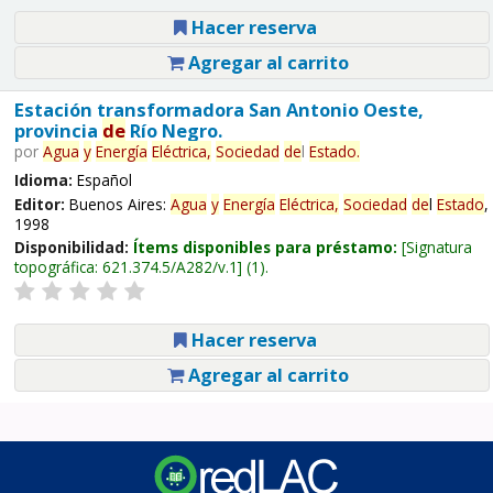
Hacer reserva
Agregar al carrito
Estación transformadora San Antonio Oeste,
provincia
de
Río Negro.
por
Agua
y
Energía
Eléctrica,
Sociedad
de
l
Estado
.
Idioma:
Español
Editor:
Buenos Aires:
Agua
y
Energía
Eléctrica,
Sociedad
de
l
Estado
,
1998
Disponibilidad:
Ítems disponibles para préstamo:
Signatura
topográfica:
621.374.5/A282/v.1
(1).
Hacer reserva
Agregar al carrito