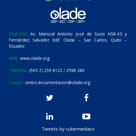
Dirección:
Av. Mariscal Antonio José de Sucre N58-63 y
Fernández Salvador Edif. Olade – San Carlos, Quito –
Ecuador.
Web:
www.olade.org
Teléfono:
(593 2) 259 8122 / 2598 280
Correo:
centro.documentacion@olade.org
Tweets by cubemediaco