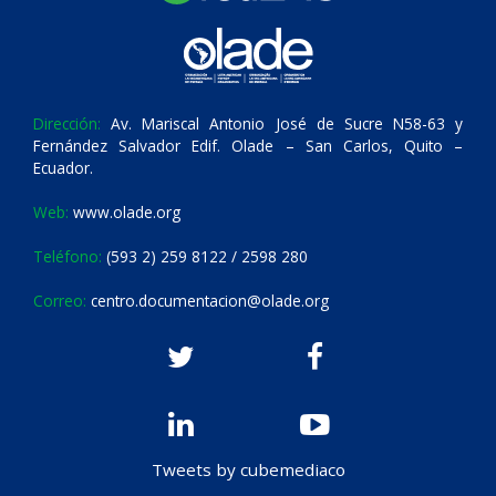
Dirección:
Av. Mariscal Antonio José de Sucre N58-63 y
Fernández Salvador Edif. Olade – San Carlos, Quito –
Ecuador.
Web:
www.olade.org
Teléfono:
(593 2) 259 8122 / 2598 280
Correo:
centro.documentacion@olade.org
Tweets by cubemediaco