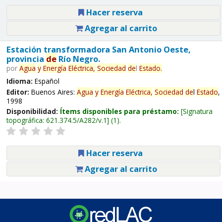
Hacer reserva
Agregar al carrito
Estación transformadora San Antonio Oeste,
provincia
de
Río Negro.
por
Agua
y
Energía
Eléctrica,
Sociedad
de
l
Estado
.
Idioma:
Español
Editor:
Buenos Aires:
Agua
y
Energía
Eléctrica,
Sociedad
de
l
Estado
,
1998
Disponibilidad:
Ítems disponibles para préstamo:
Signatura
topográfica:
621.374.5/A282/v.1
(1).
Hacer reserva
Agregar al carrito