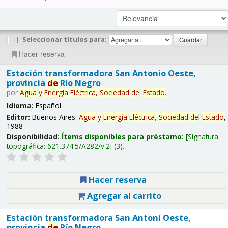
|
|
Seleccionar títulos para:
Hacer reserva
Estación transformadora San Antonio Oeste,
provincia
de
Río Negro
por
Agua
y
Energía
Eléctrica,
Sociedad
de
l
Estado
.
Idioma:
Español
Editor:
Buenos Aires:
Agua
y
Energía
Eléctrica,
Sociedad
de
l
Estado
,
1988
Disponibilidad:
Ítems disponibles para préstamo:
Signatura
topográfica:
621.374.5/A282/v.2
(3).
Hacer reserva
Agregar al carrito
Estación transformadora San Antoni Oeste,
provincia
de
Río Negro