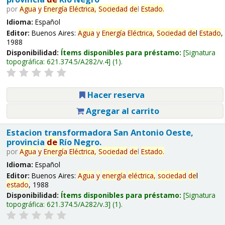
por
Agua
y
Energía
Eléctrica,
Sociedad
de
l
Estado
.
Idioma:
Español
Editor:
Buenos Aires:
Agua
y
Energía
Eléctrica,
Sociedad
de
l
Estado
,
1988
Disponibilidad:
Ítems disponibles para préstamo:
Signatura
topográfica:
621.374.5/A282/v.4
(1).
Hacer reserva
Agregar al carrito
Estacion transformadora San Antonio Oeste,
provincia
de
Río Negro.
por
Agua
y
Energía
Eléctrica,
Sociedad
de
l
Estado
.
Idioma:
Español
Editor:
Buenos Aires:
Agua
y
energía
eléctrica,
sociedad
de
l
estado
, 1988
Disponibilidad:
Ítems disponibles para préstamo:
Signatura
topográfica:
621.374.5/A282/v.3
(1).