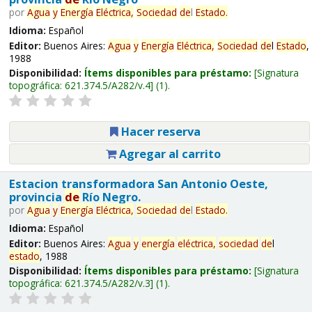
por
Agua
y
Energía
Eléctrica,
Sociedad
de
l
Estado
.
Idioma:
Español
Editor:
Buenos Aires:
Agua
y
Energía
Eléctrica,
Sociedad
de
l
Estado
,
1988
Disponibilidad:
Ítems disponibles para préstamo:
Signatura
topográfica:
621.374.5/A282/v.4
(1).
Hacer reserva
Agregar al carrito
Estacion transformadora San Antonio Oeste,
provincia
de
Río Negro.
por
Agua
y
Energía
Eléctrica,
Sociedad
de
l
Estado
.
Idioma:
Español
Editor:
Buenos Aires:
Agua
y
energía
eléctrica,
sociedad
de
l
estado
, 1988
Disponibilidad:
Ítems disponibles para préstamo:
Signatura
topográfica:
621.374.5/A282/v.3
(1).