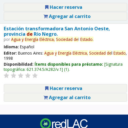
Hacer reserva
Agregar al carrito
Estación transformadora San Antonio Oeste,
provincia
de
Río Negro.
por
Agua
y
Energía
Eléctrica,
Sociedad
de
l
Estado
.
Idioma:
Español
Editor:
Buenos Aires:
Agua
y
Energía
Eléctrica,
Sociedad
de
l
Estado
,
1998
Disponibilidad:
Ítems disponibles para préstamo:
Signatura
topográfica:
621.374.5/A282/v.1
(1).
Hacer reserva
Agregar al carrito