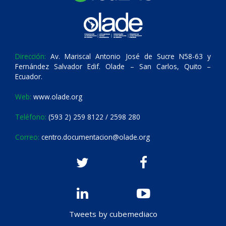
Dirección:
Av. Mariscal Antonio José de Sucre N58-63 y
Fernández Salvador Edif. Olade – San Carlos, Quito –
Ecuador.
Web:
www.olade.org
Teléfono:
(593 2) 259 8122 / 2598 280
Correo:
centro.documentacion@olade.org
Tweets by cubemediaco