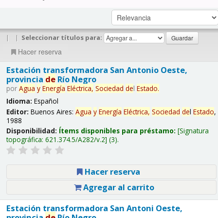
|
|
Seleccionar títulos para:
Hacer reserva
Estación transformadora San Antonio Oeste,
provincia
de
Río Negro
por
Agua
y
Energía
Eléctrica,
Sociedad
de
l
Estado
.
Idioma:
Español
Editor:
Buenos Aires:
Agua
y
Energía
Eléctrica,
Sociedad
de
l
Estado
,
1988
Disponibilidad:
Ítems disponibles para préstamo:
Signatura
topográfica:
621.374.5/A282/v.2
(3).
Hacer reserva
Agregar al carrito
Estación transformadora San Antoni Oeste,
provincia
de
Río Negro