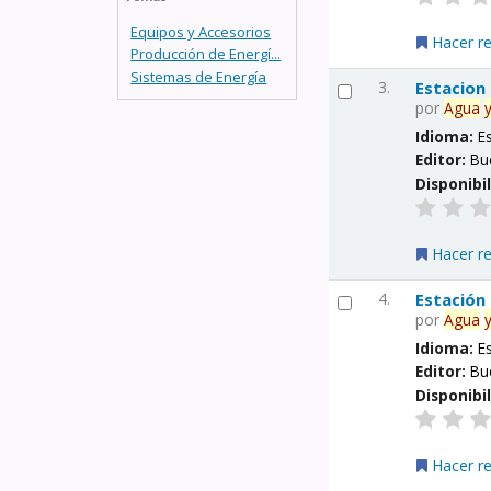
Equipos y Accesorios
Hacer r
Producción de Energí...
Sistemas de Energía
3.
Estacion
por
Agua
Idioma:
E
Editor:
Bu
Disponibi
Hacer r
4.
Estación
por
Agua
Idioma:
E
Editor:
Bu
Disponibi
Hacer r