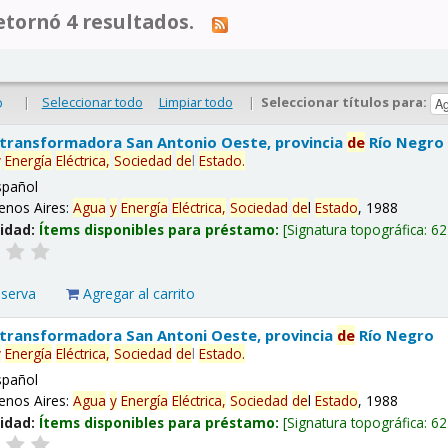
tornó 4 resultados.
|
Seleccionar todo
Limpiar todo
|
Seleccionar títulos para:
o
 transformadora San Antonio Oeste, provincia
de
Río Negro
y
Energía
Eléctrica,
Sociedad
de
l
Estado
.
spañol
enos Aires:
Agua
y
Energía
Eléctrica,
Sociedad
de
l
Estado
, 1988
lidad:
Ítems disponibles para préstamo:
Signatura topográfica:
62
eserva
Agregar al carrito
 transformadora San Antoni Oeste, provincia
de
Río Negro
y
Energía
Eléctrica,
Sociedad
de
l
Estado
.
spañol
enos Aires:
Agua
y
Energía
Eléctrica,
Sociedad
de
l
Estado
, 1988
lidad:
Ítems disponibles para préstamo:
Signatura topográfica:
62