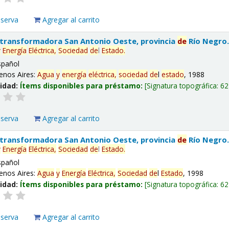
eserva
Agregar al carrito
 transformadora San Antonio Oeste, provincia
de
Río Negro
y
Energía
Eléctrica,
Sociedad
de
l
Estado
.
spañol
enos Aires:
Agua
y
energía
eléctrica,
sociedad
de
l
estado
, 1988
lidad:
Ítems disponibles para préstamo:
Signatura topográfica:
62
eserva
Agregar al carrito
 transformadora San Antonio Oeste, provincia
de
Río Negro
y
Energía
Eléctrica,
Sociedad
de
l
Estado
.
spañol
enos Aires:
Agua
y
Energía
Eléctrica,
Sociedad
de
l
Estado
, 1998
lidad:
Ítems disponibles para préstamo:
Signatura topográfica:
62
eserva
Agregar al carrito