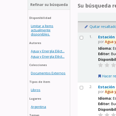
Refinar su búsqueda
Su búsqueda re
Disponibilidad
Limitar a ítems
Quitar resaltad
actualmente
disponibles.
1.
Estación
por
Agua
Autores
Idioma:
E
Agua y Energía Eléct...
Editor:
Bu
Agua y Energía Eléct...
Disponibi
Colecciones
Documentos Externos
Hacer r
Tipos de ítem
2.
Estación
Libros
por
Agua
Idioma:
E
Lugares
Editor:
Bu
Argentina
Disponibi
Temas