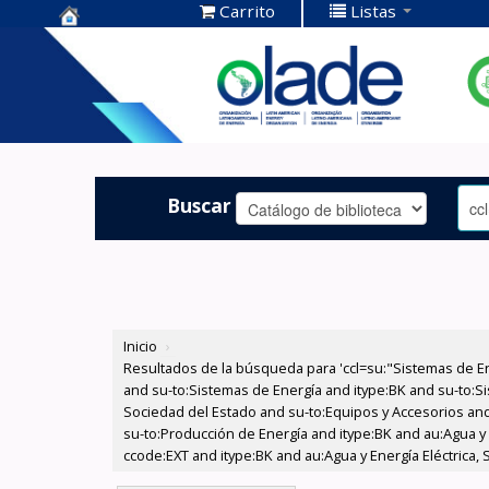
Carrito
Listas
Centro de
Documentación
OLADE -
Buscar
Inicio
›
Resultados de la búsqueda para 'ccl=su:"Sistemas de E
and su-to:Sistemas de Energía and itype:BK and su-to:Si
Sociedad del Estado and su-to:Equipos y Accesorios and 
su-to:Producción de Energía and itype:BK and au:Agua y 
ccode:EXT and itype:BK and au:Agua y Energía Eléctrica, 