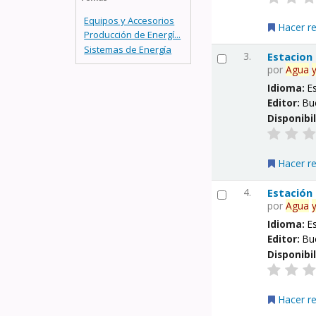
Equipos y Accesorios
Hacer r
Producción de Energí...
Sistemas de Energía
3.
Estacion
por
Agua
Idioma:
E
Editor:
Bu
Disponibi
Hacer r
4.
Estación
por
Agua
Idioma:
E
Editor:
Bu
Disponibi
Hacer r