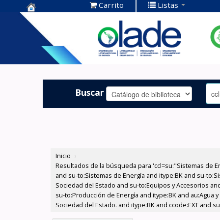
Carrito
Listas
Centro de
Documentación
OLADE -
Buscar
Inicio
›
Resultados de la búsqueda para 'ccl=su:"Sistemas de E
and su-to:Sistemas de Energía and itype:BK and su-to:Si
Sociedad del Estado and su-to:Equipos y Accesorios and 
su-to:Producción de Energía and itype:BK and au:Agua y E
Sociedad del Estado. and itype:BK and ccode:EXT and su