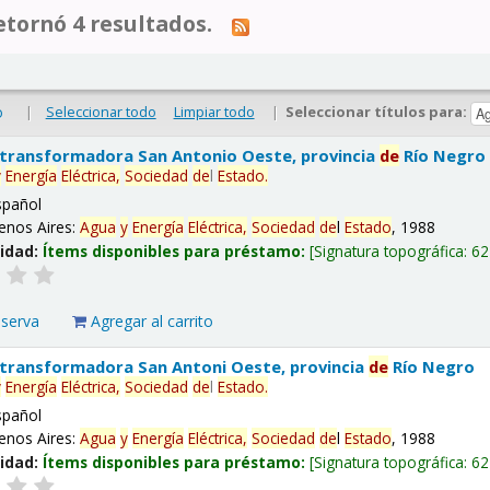
tornó 4 resultados.
|
Seleccionar todo
Limpiar todo
|
Seleccionar títulos para:
o
 transformadora San Antonio Oeste, provincia
de
Río Negro
y
Energía
Eléctrica,
Sociedad
de
l
Estado
.
spañol
enos Aires:
Agua
y
Energía
Eléctrica,
Sociedad
de
l
Estado
, 1988
lidad:
Ítems disponibles para préstamo:
Signatura topográfica:
62
eserva
Agregar al carrito
 transformadora San Antoni Oeste, provincia
de
Río Negro
y
Energía
Eléctrica,
Sociedad
de
l
Estado
.
spañol
enos Aires:
Agua
y
Energía
Eléctrica,
Sociedad
de
l
Estado
, 1988
lidad:
Ítems disponibles para préstamo:
Signatura topográfica:
62