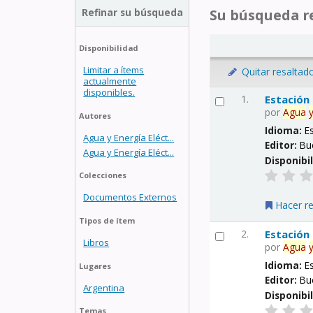
Refinar su búsqueda
Su búsqueda re
Disponibilidad
Limitar a ítems
Quitar resaltad
actualmente
disponibles.
1.
Estación
por
Agua
Autores
Idioma:
E
Agua y Energía Eléct...
Editor:
Bu
Agua y Energía Eléct...
Disponibi
Colecciones
Documentos Externos
Hacer r
Tipos de ítem
2.
Estación
Libros
por
Agua
Idioma:
E
Lugares
Editor:
Bu
Argentina
Disponibi
Temas