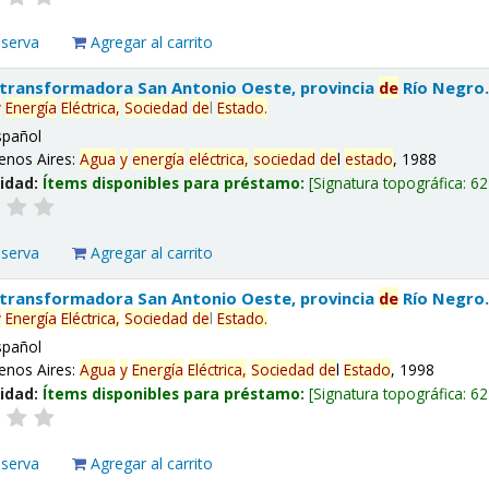
eserva
Agregar al carrito
 transformadora San Antonio Oeste, provincia
de
Río Negro
y
Energía
Eléctrica,
Sociedad
de
l
Estado
.
spañol
enos Aires:
Agua
y
energía
eléctrica,
sociedad
de
l
estado
, 1988
lidad:
Ítems disponibles para préstamo:
Signatura topográfica:
62
eserva
Agregar al carrito
 transformadora San Antonio Oeste, provincia
de
Río Negro
y
Energía
Eléctrica,
Sociedad
de
l
Estado
.
spañol
enos Aires:
Agua
y
Energía
Eléctrica,
Sociedad
de
l
Estado
, 1998
lidad:
Ítems disponibles para préstamo:
Signatura topográfica:
62
eserva
Agregar al carrito