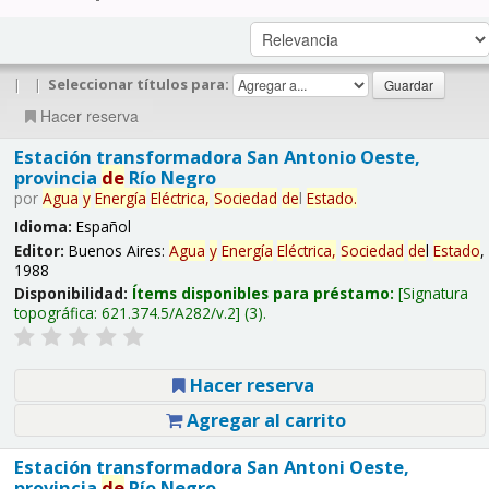
|
|
Seleccionar títulos para:
Hacer reserva
Estación transformadora San Antonio Oeste,
provincia
de
Río Negro
por
Agua
y
Energía
Eléctrica,
Sociedad
de
l
Estado
.
Idioma:
Español
Editor:
Buenos Aires:
Agua
y
Energía
Eléctrica,
Sociedad
de
l
Estado
,
1988
Disponibilidad:
Ítems disponibles para préstamo:
Signatura
topográfica:
621.374.5/A282/v.2
(3).
Hacer reserva
Agregar al carrito
Estación transformadora San Antoni Oeste,
provincia
de
Río Negro