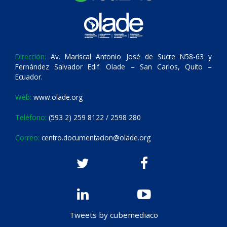
Dirección:
Av. Mariscal Antonio José de Sucre N58-63 y
Fernández Salvador Edif. Olade – San Carlos, Quito –
Ecuador.
Web:
www.olade.org
Teléfono:
(593 2) 259 8122 / 2598 280
Correo:
centro.documentacion@olade.org
Tweets by cubemediaco