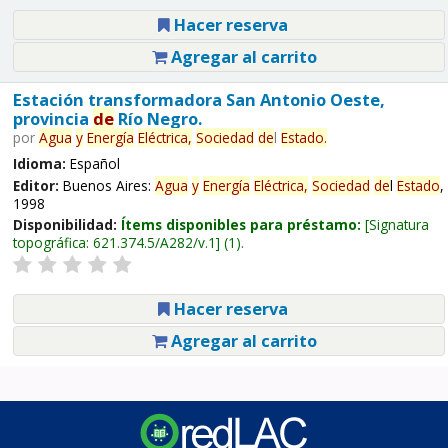
Hacer reserva
Agregar al carrito
Estación transformadora San Antonio Oeste,
provincia
de
Río Negro.
por
Agua
y
Energía
Eléctrica,
Sociedad
de
l
Estado
.
Idioma:
Español
Editor:
Buenos Aires:
Agua
y
Energía
Eléctrica,
Sociedad
de
l
Estado
,
1998
Disponibilidad:
Ítems disponibles para préstamo:
Signatura
topográfica:
621.374.5/A282/v.1
(1).
Hacer reserva
Agregar al carrito