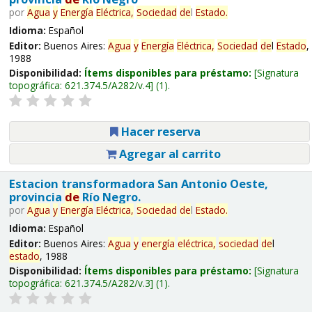
por
Agua
y
Energía
Eléctrica,
Sociedad
de
l
Estado
.
Idioma:
Español
Editor:
Buenos Aires:
Agua
y
Energía
Eléctrica,
Sociedad
de
l
Estado
,
1988
Disponibilidad:
Ítems disponibles para préstamo:
Signatura
topográfica:
621.374.5/A282/v.4
(1).
Hacer reserva
Agregar al carrito
Estacion transformadora San Antonio Oeste,
provincia
de
Río Negro.
por
Agua
y
Energía
Eléctrica,
Sociedad
de
l
Estado
.
Idioma:
Español
Editor:
Buenos Aires:
Agua
y
energía
eléctrica,
sociedad
de
l
estado
, 1988
Disponibilidad:
Ítems disponibles para préstamo:
Signatura
topográfica:
621.374.5/A282/v.3
(1).