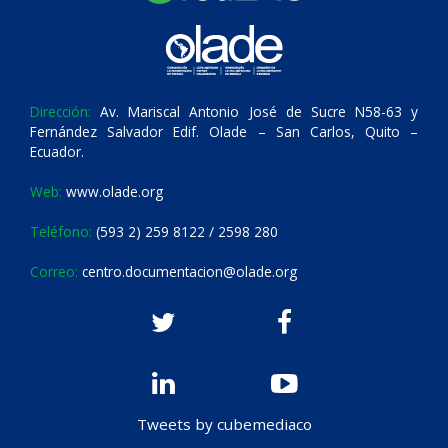
Dirección:
Av. Mariscal Antonio José de Sucre N58-63 y
Fernández Salvador Edif. Olade – San Carlos, Quito –
Ecuador.
Web:
www.olade.org
Teléfono:
(593 2) 259 8122 / 2598 280
Correo:
centro.documentacion@olade.org
Tweets by cubemediaco