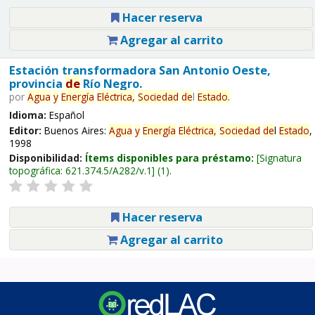
Hacer reserva
Agregar al carrito
Estación transformadora San Antonio Oeste,
provincia
de
Río Negro.
por
Agua
y
Energía
Eléctrica,
Sociedad
de
l
Estado
.
Idioma:
Español
Editor:
Buenos Aires:
Agua
y
Energía
Eléctrica,
Sociedad
de
l
Estado
,
1998
Disponibilidad:
Ítems disponibles para préstamo:
Signatura
topográfica:
621.374.5/A282/v.1
(1).
Hacer reserva
Agregar al carrito