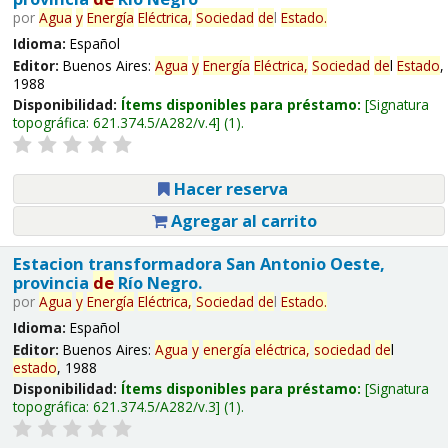
por
Agua
y
Energía
Eléctrica,
Sociedad
de
l
Estado
.
Idioma:
Español
Editor:
Buenos Aires:
Agua
y
Energía
Eléctrica,
Sociedad
de
l
Estado
,
1988
Disponibilidad:
Ítems disponibles para préstamo:
Signatura
topográfica:
621.374.5/A282/v.4
(1).
Hacer reserva
Agregar al carrito
Estacion transformadora San Antonio Oeste,
provincia
de
Río Negro.
por
Agua
y
Energía
Eléctrica,
Sociedad
de
l
Estado
.
Idioma:
Español
Editor:
Buenos Aires:
Agua
y
energía
eléctrica,
sociedad
de
l
estado
, 1988
Disponibilidad:
Ítems disponibles para préstamo:
Signatura
topográfica:
621.374.5/A282/v.3
(1).