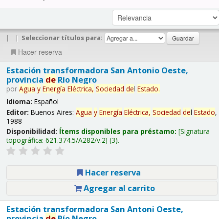
|
|
Seleccionar títulos para:
Hacer reserva
Estación transformadora San Antonio Oeste,
provincia
de
Río Negro
por
Agua
y
Energía
Eléctrica,
Sociedad
de
l
Estado
.
Idioma:
Español
Editor:
Buenos Aires:
Agua
y
Energía
Eléctrica,
Sociedad
de
l
Estado
,
1988
Disponibilidad:
Ítems disponibles para préstamo:
Signatura
topográfica:
621.374.5/A282/v.2
(3).
Hacer reserva
Agregar al carrito
Estación transformadora San Antoni Oeste,
provincia
de
Río Negro