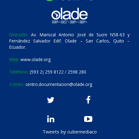
Dirección:
Av. Mariscal Antonio José de Sucre N58-63 y
Fernández Salvador Edif. Olade – San Carlos, Quito –
Ecuador.
Web:
www.olade.org
Teléfono:
(593 2) 259 8122 / 2598 280
Correo:
centro.documentacion@olade.org
Tweets by cubemediaco