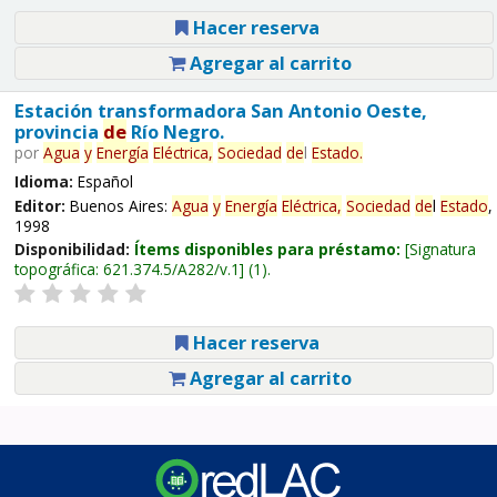
Hacer reserva
Agregar al carrito
Estación transformadora San Antonio Oeste,
provincia
de
Río Negro.
por
Agua
y
Energía
Eléctrica,
Sociedad
de
l
Estado
.
Idioma:
Español
Editor:
Buenos Aires:
Agua
y
Energía
Eléctrica,
Sociedad
de
l
Estado
,
1998
Disponibilidad:
Ítems disponibles para préstamo:
Signatura
topográfica:
621.374.5/A282/v.1
(1).
Hacer reserva
Agregar al carrito