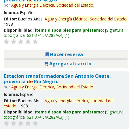
por
Agua
y
Energía
Eléctrica,
Sociedad
de
l
Estado
.
Idioma:
Español
Editor:
Buenos Aires:
Agua
y
Energía
Eléctrica,
Sociedad
de
l
Estado
,
1988
Disponibilidad:
Ítems disponibles para préstamo:
Signatura
topográfica:
621.374.5/A282/v.4
(1).
Hacer reserva
Agregar al carrito
Estacion transformadora San Antonio Oeste,
provincia
de
Río Negro.
por
Agua
y
Energía
Eléctrica,
Sociedad
de
l
Estado
.
Idioma:
Español
Editor:
Buenos Aires:
Agua
y
energía
eléctrica,
sociedad
de
l
estado
, 1988
Disponibilidad:
Ítems disponibles para préstamo:
Signatura
topográfica:
621.374.5/A282/v.3
(1).