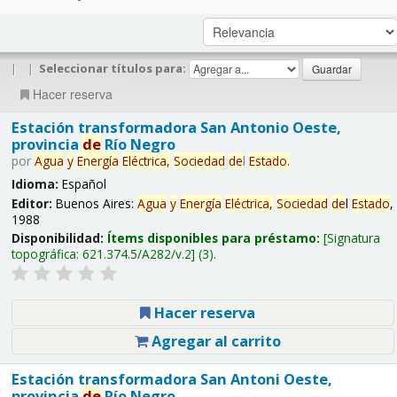
|
|
Seleccionar títulos para:
Hacer reserva
Estación transformadora San Antonio Oeste,
provincia
de
Río Negro
por
Agua
y
Energía
Eléctrica,
Sociedad
de
l
Estado
.
Idioma:
Español
Editor:
Buenos Aires:
Agua
y
Energía
Eléctrica,
Sociedad
de
l
Estado
,
1988
Disponibilidad:
Ítems disponibles para préstamo:
Signatura
topográfica:
621.374.5/A282/v.2
(3).
Hacer reserva
Agregar al carrito
Estación transformadora San Antoni Oeste,
provincia
de
Río Negro