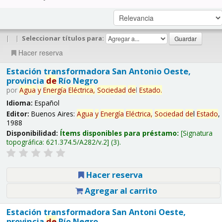
|
|
Seleccionar títulos para:
Hacer reserva
Estación transformadora San Antonio Oeste,
provincia
de
Río Negro
por
Agua
y
Energía
Eléctrica,
Sociedad
de
l
Estado
.
Idioma:
Español
Editor:
Buenos Aires:
Agua
y
Energía
Eléctrica,
Sociedad
de
l
Estado
,
1988
Disponibilidad:
Ítems disponibles para préstamo:
Signatura
topográfica:
621.374.5/A282/v.2
(3).
Hacer reserva
Agregar al carrito
Estación transformadora San Antoni Oeste,
provincia
de
Río Negro