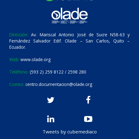
Dirección:
Av. Mariscal Antonio José de Sucre N58-63 y
Fernández Salvador Edif. Olade – San Carlos, Quito –
Ecuador.
Web:
www.olade.org
Teléfono:
(593 2) 259 8122 / 2598 280
Correo:
centro.documentacion@olade.org
Tweets by cubemediaco