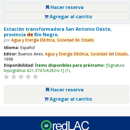
Hacer reserva
Agregar al carrito
Estación transformadora San Antonio Oeste,
provincia
de
Río Negro.
por
Agua
y
Energía
Eléctrica,
Sociedad
de
l
Estado
.
Idioma:
Español
Editor:
Buenos Aires:
Agua
y
Energía
Eléctrica,
Sociedad
de
l
Estado
,
1998
Disponibilidad:
Ítems disponibles para préstamo:
Signatura
topográfica:
621.374.5/A282/v.1
(1).
Hacer reserva
Agregar al carrito