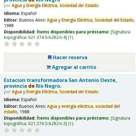
por
Agua
y
Energía
Eléctrica,
Sociedad
de
l
Estado
.
Idioma:
Español
Editor:
Buenos Aires:
Agua
y
Energía
Eléctrica,
Sociedad
de
l
Estado
,
1988
Disponibilidad:
Ítems disponibles para préstamo:
Signatura
topográfica:
621.374.5/A282/v.4
(1).
Hacer reserva
Agregar al carrito
Estacion transformadora San Antonio Oeste,
provincia
de
Río Negro.
por
Agua
y
Energía
Eléctrica,
Sociedad
de
l
Estado
.
Idioma:
Español
Editor:
Buenos Aires:
Agua
y
energía
eléctrica,
sociedad
de
l
estado
, 1988
Disponibilidad:
Ítems disponibles para préstamo:
Signatura
topográfica:
621.374.5/A282/v.3
(1).