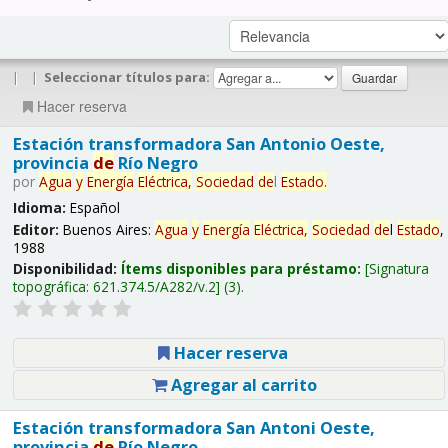
|
|
Seleccionar títulos para:
Hacer reserva
Estación transformadora San Antonio Oeste,
provincia
de
Río Negro
por
Agua
y
Energía
Eléctrica,
Sociedad
de
l
Estado
.
Idioma:
Español
Editor:
Buenos Aires:
Agua
y
Energía
Eléctrica,
Sociedad
de
l
Estado
,
1988
Disponibilidad:
Ítems disponibles para préstamo:
Signatura
topográfica:
621.374.5/A282/v.2
(3).
Hacer reserva
Agregar al carrito
Estación transformadora San Antoni Oeste,
provincia
de
Río Negro