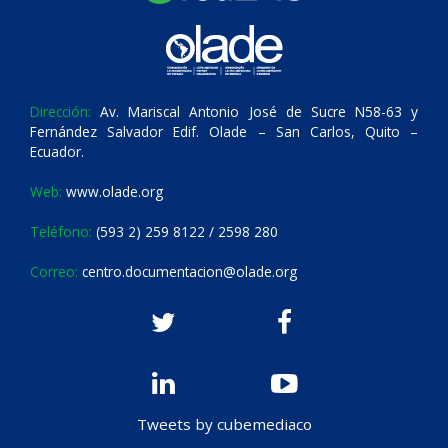
Dirección:
Av. Mariscal Antonio José de Sucre N58-63 y
Fernández Salvador Edif. Olade – San Carlos, Quito –
Ecuador.
Web:
www.olade.org
Teléfono:
(593 2) 259 8122 / 2598 280
Correo:
centro.documentacion@olade.org
Tweets by cubemediaco