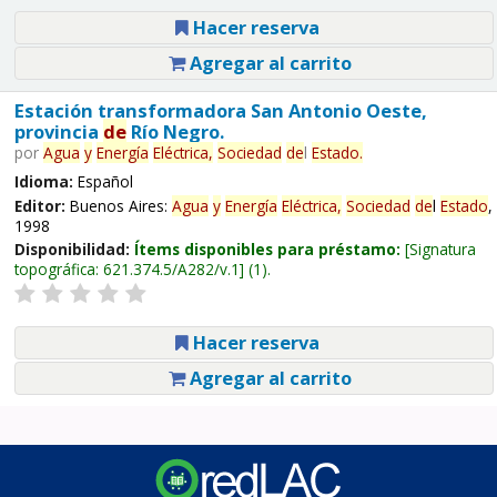
Hacer reserva
Agregar al carrito
Estación transformadora San Antonio Oeste,
provincia
de
Río Negro.
por
Agua
y
Energía
Eléctrica,
Sociedad
de
l
Estado
.
Idioma:
Español
Editor:
Buenos Aires:
Agua
y
Energía
Eléctrica,
Sociedad
de
l
Estado
,
1998
Disponibilidad:
Ítems disponibles para préstamo:
Signatura
topográfica:
621.374.5/A282/v.1
(1).
Hacer reserva
Agregar al carrito