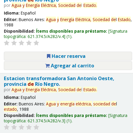
por
Agua
y
Energía
Eléctrica,
Sociedad
de
l
Estado
.
Idioma:
Español
Editor:
Buenos Aires:
Agua
y
Energía
Eléctrica,
Sociedad
de
l
Estado
,
1988
Disponibilidad:
Ítems disponibles para préstamo:
Signatura
topográfica:
621.374.5/A282/v.4
(1).
Hacer reserva
Agregar al carrito
Estacion transformadora San Antonio Oeste,
provincia
de
Río Negro.
por
Agua
y
Energía
Eléctrica,
Sociedad
de
l
Estado
.
Idioma:
Español
Editor:
Buenos Aires:
Agua
y
energía
eléctrica,
sociedad
de
l
estado
, 1988
Disponibilidad:
Ítems disponibles para préstamo:
Signatura
topográfica:
621.374.5/A282/v.3
(1).