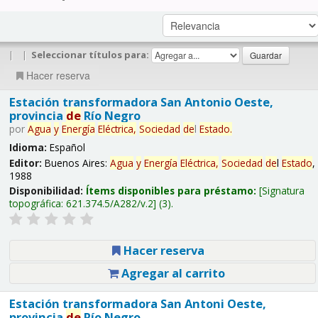
|
|
Seleccionar títulos para:
Hacer reserva
Estación transformadora San Antonio Oeste,
provincia
de
Río Negro
por
Agua
y
Energía
Eléctrica,
Sociedad
de
l
Estado
.
Idioma:
Español
Editor:
Buenos Aires:
Agua
y
Energía
Eléctrica,
Sociedad
de
l
Estado
,
1988
Disponibilidad:
Ítems disponibles para préstamo:
Signatura
topográfica:
621.374.5/A282/v.2
(3).
Hacer reserva
Agregar al carrito
Estación transformadora San Antoni Oeste,
provincia
de
Río Negro