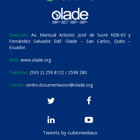
Dirección:
Av. Mariscal Antonio José de Sucre N58-63 y
Fernández Salvador Edif. Olade – San Carlos, Quito –
Ecuador.
Web:
www.olade.org
Teléfono:
(593 2) 259 8122 / 2598 280
Correo:
centro.documentacion@olade.org
Tweets by cubemediaco