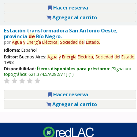
Hacer reserva
Agregar al carrito
Estación transformadora San Antonio Oeste,
provincia
de
Río Negro.
por
Agua
y
Energía
Eléctrica,
Sociedad
de
l
Estado
.
Idioma:
Español
Editor:
Buenos Aires:
Agua
y
Energía
Eléctrica,
Sociedad
de
l
Estado
,
1998
Disponibilidad:
Ítems disponibles para préstamo:
Signatura
topográfica:
621.374.5/A282/v.1
(1).
Hacer reserva
Agregar al carrito