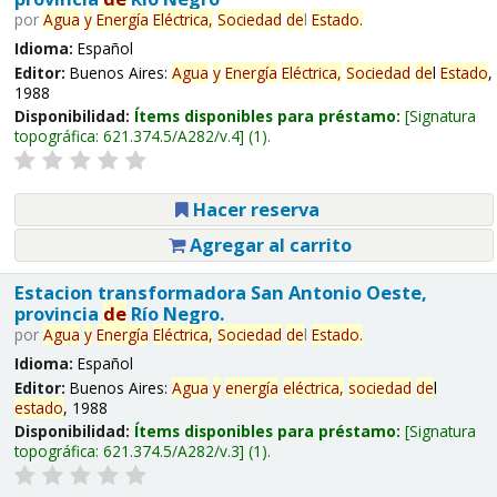
por
Agua
y
Energía
Eléctrica,
Sociedad
de
l
Estado
.
Idioma:
Español
Editor:
Buenos Aires:
Agua
y
Energía
Eléctrica,
Sociedad
de
l
Estado
,
1988
Disponibilidad:
Ítems disponibles para préstamo:
Signatura
topográfica:
621.374.5/A282/v.4
(1).
Hacer reserva
Agregar al carrito
Estacion transformadora San Antonio Oeste,
provincia
de
Río Negro.
por
Agua
y
Energía
Eléctrica,
Sociedad
de
l
Estado
.
Idioma:
Español
Editor:
Buenos Aires:
Agua
y
energía
eléctrica,
sociedad
de
l
estado
, 1988
Disponibilidad:
Ítems disponibles para préstamo:
Signatura
topográfica:
621.374.5/A282/v.3
(1).