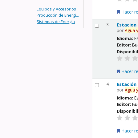
Equipos y Accesorios
Hacer r
Producción de Energí...
Sistemas de Energía
3.
Estacion
por
Agua
Idioma:
E
Editor:
Bu
Disponibi
Hacer r
4.
Estación
por
Agua
Idioma:
E
Editor:
Bu
Disponibi
Hacer r