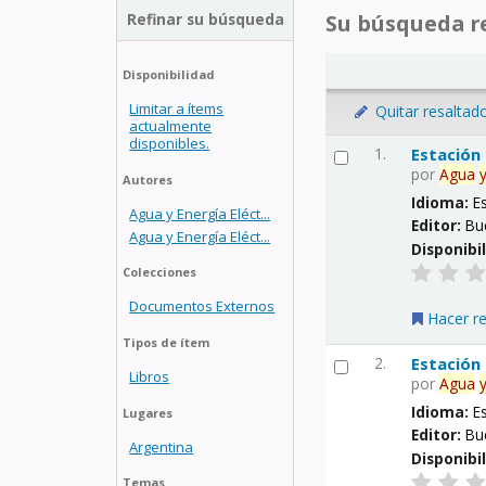
Refinar su búsqueda
Su búsqueda re
Disponibilidad
Limitar a ítems
Quitar resaltad
actualmente
disponibles.
1.
Estación
por
Agua
Autores
Idioma:
E
Agua y Energía Eléct...
Editor:
Bu
Agua y Energía Eléct...
Disponibi
Colecciones
Documentos Externos
Hacer r
Tipos de ítem
2.
Estación
Libros
por
Agua
Idioma:
E
Lugares
Editor:
Bu
Argentina
Disponibi
Temas