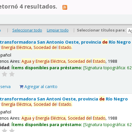
tornó 4 resultados.
|
Seleccionar todo
Limpiar todo
|
Seleccionar títulos para:
o
 transformadora San Antonio Oeste, provincia
de
Río Negro
y
Energía
Eléctrica,
Sociedad
de
l
Estado
.
spañol
enos Aires:
Agua
y
Energía
Eléctrica,
Sociedad
de
l
Estado
, 1988
lidad:
Ítems disponibles para préstamo:
Signatura topográfica:
62
eserva
Agregar al carrito
 transformadora San Antoni Oeste, provincia
de
Río Negro
y
Energía
Eléctrica,
Sociedad
de
l
Estado
.
spañol
enos Aires:
Agua
y
Energía
Eléctrica,
Sociedad
de
l
Estado
, 1988
lidad:
Ítems disponibles para préstamo:
Signatura topográfica:
62