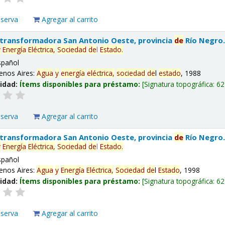
eserva
Agregar al carrito
 transformadora San Antonio Oeste, provincia
de
Río Negro
y
Energía
Eléctrica,
Sociedad
de
l
Estado
.
spañol
enos Aires:
Agua
y
energía
eléctrica,
sociedad
de
l
estado
, 1988
lidad:
Ítems disponibles para préstamo:
Signatura topográfica:
62
eserva
Agregar al carrito
 transformadora San Antonio Oeste, provincia
de
Río Negro
y
Energía
Eléctrica,
Sociedad
de
l
Estado
.
spañol
enos Aires:
Agua
y
Energía
Eléctrica,
Sociedad
de
l
Estado
, 1998
lidad:
Ítems disponibles para préstamo:
Signatura topográfica:
62
eserva
Agregar al carrito