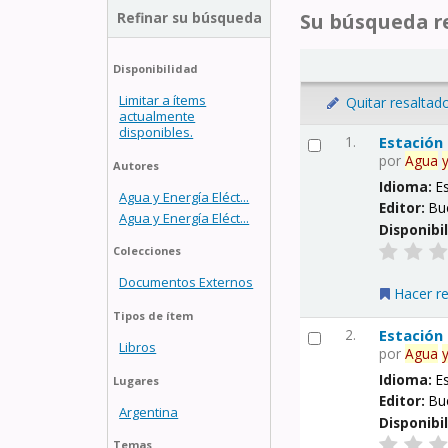
Refinar su búsqueda
Su búsqueda re
Disponibilidad
Limitar a ítems
Quitar resaltad
actualmente
disponibles.
1.
Estación
por
Agua
Autores
Idioma:
E
Agua y Energía Eléct...
Editor:
Bu
Agua y Energía Eléct...
Disponibi
Colecciones
Documentos Externos
Hacer r
Tipos de ítem
2.
Estación
Libros
por
Agua
Idioma:
E
Lugares
Editor:
Bu
Argentina
Disponibi
Temas