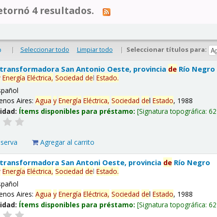
tornó 4 resultados.
|
Seleccionar todo
Limpiar todo
|
Seleccionar títulos para:
o
 transformadora San Antonio Oeste, provincia
de
Río Negro
y
Energía
Eléctrica,
Sociedad
de
l
Estado
.
spañol
enos Aires:
Agua
y
Energía
Eléctrica,
Sociedad
de
l
Estado
, 1988
lidad:
Ítems disponibles para préstamo:
Signatura topográfica:
62
eserva
Agregar al carrito
 transformadora San Antoni Oeste, provincia
de
Río Negro
y
Energía
Eléctrica,
Sociedad
de
l
Estado
.
spañol
enos Aires:
Agua
y
Energía
Eléctrica,
Sociedad
de
l
Estado
, 1988
lidad:
Ítems disponibles para préstamo:
Signatura topográfica:
62