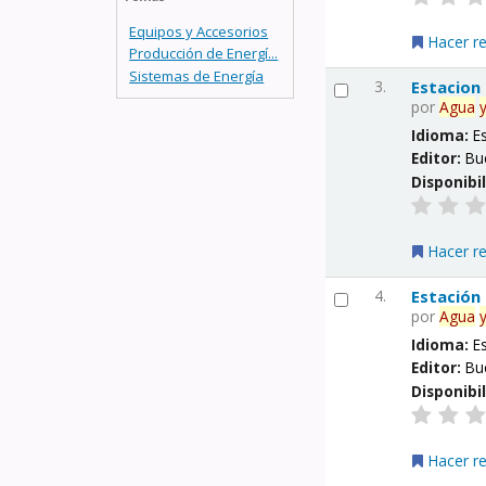
Equipos y Accesorios
Hacer r
Producción de Energí...
Sistemas de Energía
3.
Estacion
por
Agua
Idioma:
E
Editor:
Bu
Disponibi
Hacer r
4.
Estación
por
Agua
Idioma:
E
Editor:
Bu
Disponibi
Hacer r