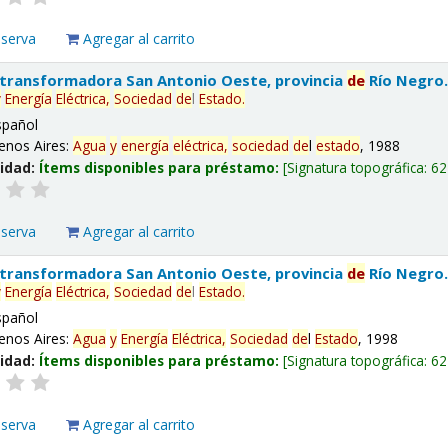
eserva
Agregar al carrito
 transformadora San Antonio Oeste, provincia
de
Río Negro
y
Energía
Eléctrica,
Sociedad
de
l
Estado
.
spañol
enos Aires:
Agua
y
energía
eléctrica,
sociedad
de
l
estado
, 1988
lidad:
Ítems disponibles para préstamo:
Signatura topográfica:
62
eserva
Agregar al carrito
 transformadora San Antonio Oeste, provincia
de
Río Negro
y
Energía
Eléctrica,
Sociedad
de
l
Estado
.
spañol
enos Aires:
Agua
y
Energía
Eléctrica,
Sociedad
de
l
Estado
, 1998
lidad:
Ítems disponibles para préstamo:
Signatura topográfica:
62
eserva
Agregar al carrito