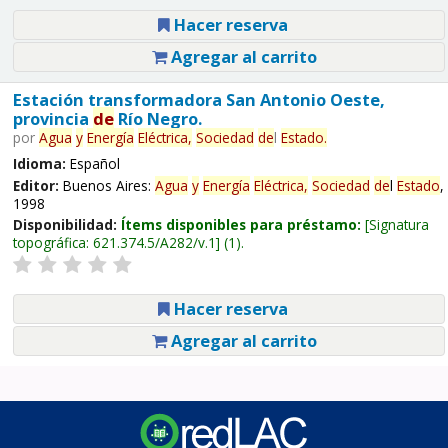
Hacer reserva
Agregar al carrito
Estación transformadora San Antonio Oeste,
provincia
de
Río Negro.
por
Agua
y
Energía
Eléctrica,
Sociedad
de
l
Estado
.
Idioma:
Español
Editor:
Buenos Aires:
Agua
y
Energía
Eléctrica,
Sociedad
de
l
Estado
,
1998
Disponibilidad:
Ítems disponibles para préstamo:
Signatura
topográfica:
621.374.5/A282/v.1
(1).
Hacer reserva
Agregar al carrito