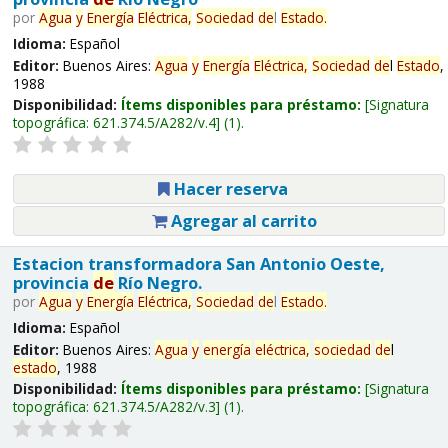
por
Agua
y
Energía
Eléctrica,
Sociedad
de
l
Estado
.
Idioma:
Español
Editor:
Buenos Aires:
Agua
y
Energía
Eléctrica,
Sociedad
de
l
Estado
,
1988
Disponibilidad:
Ítems disponibles para préstamo:
Signatura
topográfica:
621.374.5/A282/v.4
(1).
Hacer reserva
Agregar al carrito
Estacion transformadora San Antonio Oeste,
provincia
de
Río Negro.
por
Agua
y
Energía
Eléctrica,
Sociedad
de
l
Estado
.
Idioma:
Español
Editor:
Buenos Aires:
Agua
y
energía
eléctrica,
sociedad
de
l
estado
, 1988
Disponibilidad:
Ítems disponibles para préstamo:
Signatura
topográfica:
621.374.5/A282/v.3
(1).