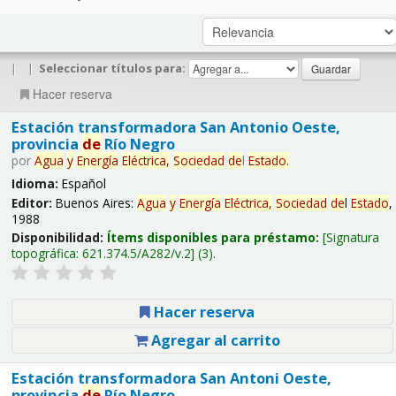
|
|
Seleccionar títulos para:
Hacer reserva
Estación transformadora San Antonio Oeste,
provincia
de
Río Negro
por
Agua
y
Energía
Eléctrica,
Sociedad
de
l
Estado
.
Idioma:
Español
Editor:
Buenos Aires:
Agua
y
Energía
Eléctrica,
Sociedad
de
l
Estado
,
1988
Disponibilidad:
Ítems disponibles para préstamo:
Signatura
topográfica:
621.374.5/A282/v.2
(3).
Hacer reserva
Agregar al carrito
Estación transformadora San Antoni Oeste,
provincia
de
Río Negro