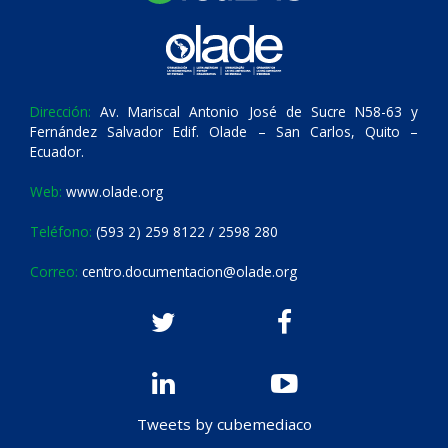
Dirección:
Av. Mariscal Antonio José de Sucre N58-63 y
Fernández Salvador Edif. Olade – San Carlos, Quito –
Ecuador.
Web:
www.olade.org
Teléfono:
(593 2) 259 8122 / 2598 280
Correo:
centro.documentacion@olade.org
Tweets by cubemediaco