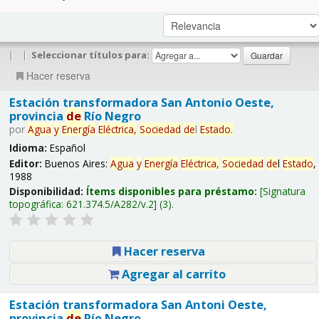
|
|
Seleccionar títulos para:
Hacer reserva
Estación transformadora San Antonio Oeste,
provincia
de
Río Negro
por
Agua
y
Energía
Eléctrica,
Sociedad
de
l
Estado
.
Idioma:
Español
Editor:
Buenos Aires:
Agua
y
Energía
Eléctrica,
Sociedad
de
l
Estado
,
1988
Disponibilidad:
Ítems disponibles para préstamo:
Signatura
topográfica:
621.374.5/A282/v.2
(3).
Hacer reserva
Agregar al carrito
Estación transformadora San Antoni Oeste,
provincia
de
Río Negro