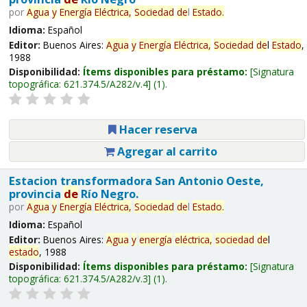
por
Agua
y
Energía
Eléctrica,
Sociedad
de
l
Estado
.
Idioma:
Español
Editor:
Buenos Aires:
Agua
y
Energía
Eléctrica,
Sociedad
de
l
Estado
,
1988
Disponibilidad:
Ítems disponibles para préstamo:
Signatura
topográfica:
621.374.5/A282/v.4
(1).
Hacer reserva
Agregar al carrito
Estacion transformadora San Antonio Oeste,
provincia
de
Río Negro.
por
Agua
y
Energía
Eléctrica,
Sociedad
de
l
Estado
.
Idioma:
Español
Editor:
Buenos Aires:
Agua
y
energía
eléctrica,
sociedad
de
l
estado
, 1988
Disponibilidad:
Ítems disponibles para préstamo:
Signatura
topográfica:
621.374.5/A282/v.3
(1).