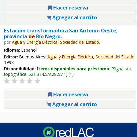
Hacer reserva
Agregar al carrito
Estación transformadora San Antonio Oeste,
provincia
de
Río Negro.
por
Agua
y
Energía
Eléctrica,
Sociedad
de
l
Estado
.
Idioma:
Español
Editor:
Buenos Aires:
Agua
y
Energía
Eléctrica,
Sociedad
de
l
Estado
,
1998
Disponibilidad:
Ítems disponibles para préstamo:
Signatura
topográfica:
621.374.5/A282/v.1
(1).
Hacer reserva
Agregar al carrito