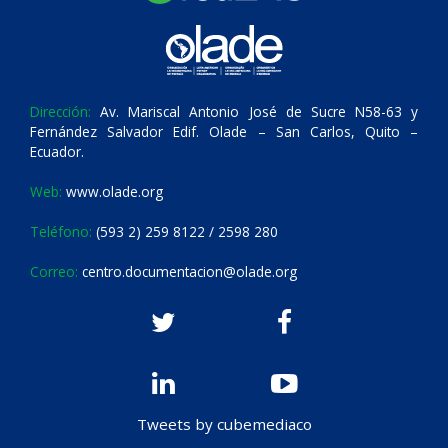
Dirección:
Av. Mariscal Antonio José de Sucre N58-63 y
Fernández Salvador Edif. Olade – San Carlos, Quito –
Ecuador.
Web:
www.olade.org
Teléfono:
(593 2) 259 8122 / 2598 280
Correo:
centro.documentacion@olade.org
Tweets by cubemediaco