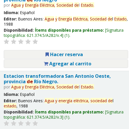
por
Agua
y
Energía
Eléctrica,
Sociedad
de
l
Estado
.
Idioma:
Español
Editor:
Buenos Aires:
Agua
y
Energía
Eléctrica,
Sociedad
de
l
Estado
,
1988
Disponibilidad:
Ítems disponibles para préstamo:
Signatura
topográfica:
621.374.5/A282/v.4
(1).
Hacer reserva
Agregar al carrito
Estacion transformadora San Antonio Oeste,
provincia
de
Río Negro.
por
Agua
y
Energía
Eléctrica,
Sociedad
de
l
Estado
.
Idioma:
Español
Editor:
Buenos Aires:
Agua
y
energía
eléctrica,
sociedad
de
l
estado
, 1988
Disponibilidad:
Ítems disponibles para préstamo:
Signatura
topográfica:
621.374.5/A282/v.3
(1).