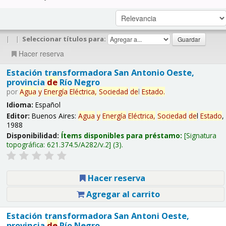
|
|
Seleccionar títulos para:
Hacer reserva
Estación transformadora San Antonio Oeste,
provincia
de
Río Negro
por
Agua
y
Energía
Eléctrica,
Sociedad
de
l
Estado
.
Idioma:
Español
Editor:
Buenos Aires:
Agua
y
Energía
Eléctrica,
Sociedad
de
l
Estado
,
1988
Disponibilidad:
Ítems disponibles para préstamo:
Signatura
topográfica:
621.374.5/A282/v.2
(3).
Hacer reserva
Agregar al carrito
Estación transformadora San Antoni Oeste,
provincia
de
Río Negro