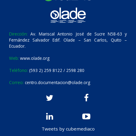
Dirección:
Av. Mariscal Antonio José de Sucre N58-63 y
Fernández Salvador Edif. Olade – San Carlos, Quito –
Ecuador.
Web:
www.olade.org
Teléfono:
(593 2) 259 8122 / 2598 280
Correo:
centro.documentacion@olade.org
Tweets by cubemediaco