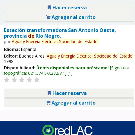
Hacer reserva
Agregar al carrito
Estación transformadora San Antonio Oeste,
provincia
de
Río Negro.
por
Agua
y
Energía
Eléctrica,
Sociedad
de
l
Estado
.
Idioma:
Español
Editor:
Buenos Aires:
Agua
y
Energía
Eléctrica,
Sociedad
de
l
Estado
,
1998
Disponibilidad:
Ítems disponibles para préstamo:
Signatura
topográfica:
621.374.5/A282/v.1
(1).
Hacer reserva
Agregar al carrito