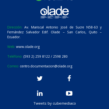
Dirección:
Av. Mariscal Antonio José de Sucre N58-63 y
Fernández Salvador Edif. Olade – San Carlos, Quito –
Ecuador.
Web:
www.olade.org
Teléfono:
(593 2) 259 8122 / 2598 280
Correo:
centro.documentacion@olade.org
Tweets by cubemediaco