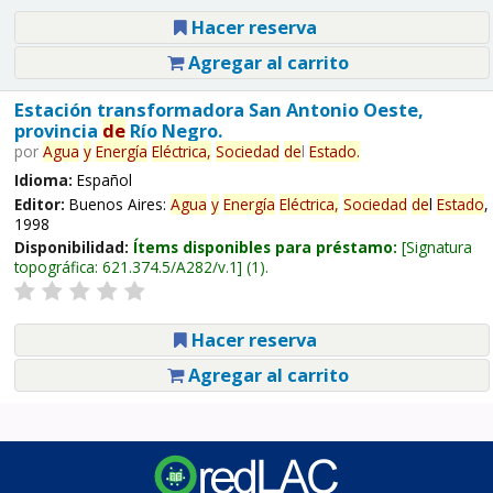
Hacer reserva
Agregar al carrito
Estación transformadora San Antonio Oeste,
provincia
de
Río Negro.
por
Agua
y
Energía
Eléctrica,
Sociedad
de
l
Estado
.
Idioma:
Español
Editor:
Buenos Aires:
Agua
y
Energía
Eléctrica,
Sociedad
de
l
Estado
,
1998
Disponibilidad:
Ítems disponibles para préstamo:
Signatura
topográfica:
621.374.5/A282/v.1
(1).
Hacer reserva
Agregar al carrito