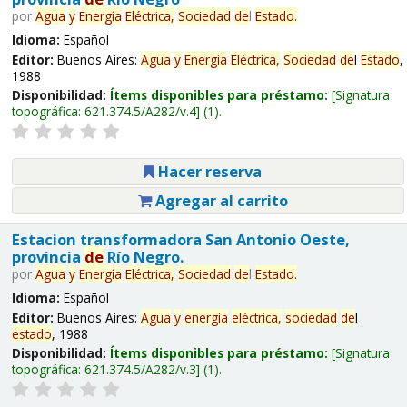
por
Agua
y
Energía
Eléctrica,
Sociedad
de
l
Estado
.
Idioma:
Español
Editor:
Buenos Aires:
Agua
y
Energía
Eléctrica,
Sociedad
de
l
Estado
,
1988
Disponibilidad:
Ítems disponibles para préstamo:
Signatura
topográfica:
621.374.5/A282/v.4
(1).
Hacer reserva
Agregar al carrito
Estacion transformadora San Antonio Oeste,
provincia
de
Río Negro.
por
Agua
y
Energía
Eléctrica,
Sociedad
de
l
Estado
.
Idioma:
Español
Editor:
Buenos Aires:
Agua
y
energía
eléctrica,
sociedad
de
l
estado
, 1988
Disponibilidad:
Ítems disponibles para préstamo:
Signatura
topográfica:
621.374.5/A282/v.3
(1).