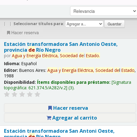
|
|
Seleccionar títulos para:
Hacer reserva
Estación transformadora San Antonio Oeste,
provincia
de
Río Negro
por
Agua
y
Energía
Eléctrica,
Sociedad
de
l
Estado
.
Idioma:
Español
Editor:
Buenos Aires:
Agua
y
Energía
Eléctrica,
Sociedad
de
l
Estado
,
1988
Disponibilidad:
Ítems disponibles para préstamo:
Signatura
topográfica:
621.374.5/A282/v.2
(3).
Hacer reserva
Agregar al carrito
Estación transformadora San Antoni Oeste,
provincia
de
Río Negro