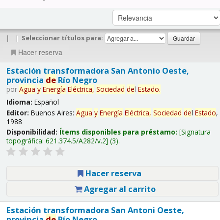
|
|
Seleccionar títulos para:
Hacer reserva
Estación transformadora San Antonio Oeste,
provincia
de
Río Negro
por
Agua
y
Energía
Eléctrica,
Sociedad
de
l
Estado
.
Idioma:
Español
Editor:
Buenos Aires:
Agua
y
Energía
Eléctrica,
Sociedad
de
l
Estado
,
1988
Disponibilidad:
Ítems disponibles para préstamo:
Signatura
topográfica:
621.374.5/A282/v.2
(3).
Hacer reserva
Agregar al carrito
Estación transformadora San Antoni Oeste,
provincia
de
Río Negro