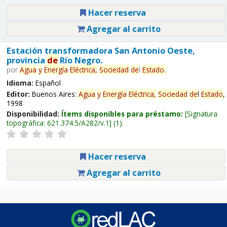
Hacer reserva
Agregar al carrito
Estación transformadora San Antonio Oeste,
provincia
de
Río Negro.
por
Agua
y
Energía
Eléctrica,
Sociedad
de
l
Estado
.
Idioma:
Español
Editor:
Buenos Aires:
Agua
y
Energía
Eléctrica,
Sociedad
de
l
Estado
,
1998
Disponibilidad:
Ítems disponibles para préstamo:
Signatura
topográfica:
621.374.5/A282/v.1
(1).
Hacer reserva
Agregar al carrito