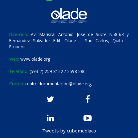
Dirección:
Av. Mariscal Antonio José de Sucre N58-63 y
Fernández Salvador Edif. Olade – San Carlos, Quito –
Ecuador.
Web:
www.olade.org
Teléfono:
(593 2) 259 8122 / 2598 280
Correo:
centro.documentacion@olade.org
Tweets by cubemediaco