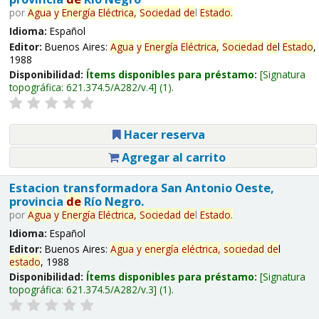
por
Agua
y
Energía
Eléctrica,
Sociedad
de
l
Estado
.
Idioma:
Español
Editor:
Buenos Aires:
Agua
y
Energía
Eléctrica,
Sociedad
de
l
Estado
,
1988
Disponibilidad:
Ítems disponibles para préstamo:
Signatura
topográfica:
621.374.5/A282/v.4
(1).
Hacer reserva
Agregar al carrito
Estacion transformadora San Antonio Oeste,
provincia
de
Río Negro.
por
Agua
y
Energía
Eléctrica,
Sociedad
de
l
Estado
.
Idioma:
Español
Editor:
Buenos Aires:
Agua
y
energía
eléctrica,
sociedad
de
l
estado
, 1988
Disponibilidad:
Ítems disponibles para préstamo:
Signatura
topográfica:
621.374.5/A282/v.3
(1).