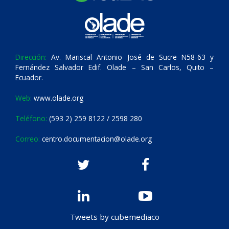
Dirección:
Av. Mariscal Antonio José de Sucre N58-63 y
Fernández Salvador Edif. Olade – San Carlos, Quito –
Ecuador.
Web:
www.olade.org
Teléfono:
(593 2) 259 8122 / 2598 280
Correo:
centro.documentacion@olade.org
Tweets by cubemediaco