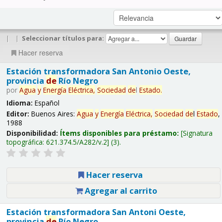
|
|
Seleccionar títulos para:
Hacer reserva
Estación transformadora San Antonio Oeste,
provincia
de
Río Negro
por
Agua
y
Energía
Eléctrica,
Sociedad
de
l
Estado
.
Idioma:
Español
Editor:
Buenos Aires:
Agua
y
Energía
Eléctrica,
Sociedad
de
l
Estado
,
1988
Disponibilidad:
Ítems disponibles para préstamo:
Signatura
topográfica:
621.374.5/A282/v.2
(3).
Hacer reserva
Agregar al carrito
Estación transformadora San Antoni Oeste,
provincia
de
Río Negro