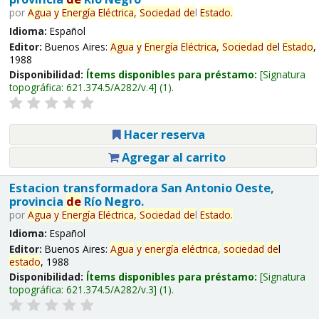
por
Agua
y
Energía
Eléctrica,
Sociedad
de
l
Estado
.
Idioma:
Español
Editor:
Buenos Aires:
Agua
y
Energía
Eléctrica,
Sociedad
de
l
Estado
,
1988
Disponibilidad:
Ítems disponibles para préstamo:
Signatura
topográfica:
621.374.5/A282/v.4
(1).
Hacer reserva
Agregar al carrito
Estacion transformadora San Antonio Oeste,
provincia
de
Río Negro.
por
Agua
y
Energía
Eléctrica,
Sociedad
de
l
Estado
.
Idioma:
Español
Editor:
Buenos Aires:
Agua
y
energía
eléctrica,
sociedad
de
l
estado
, 1988
Disponibilidad:
Ítems disponibles para préstamo:
Signatura
topográfica:
621.374.5/A282/v.3
(1).