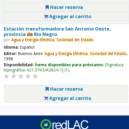
Hacer reserva
Agregar al carrito
Estación transformadora San Antonio Oeste,
provincia
de
Río Negro.
por
Agua
y
Energía
Eléctrica,
Sociedad
de
l
Estado
.
Idioma:
Español
Editor:
Buenos Aires:
Agua
y
Energía
Eléctrica,
Sociedad
de
l
Estado
,
1998
Disponibilidad:
Ítems disponibles para préstamo:
Signatura
topográfica:
621.374.5/A282/v.1
(1).
Hacer reserva
Agregar al carrito