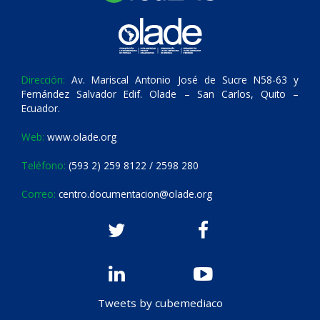
Dirección:
Av. Mariscal Antonio José de Sucre N58-63 y
Fernández Salvador Edif. Olade – San Carlos, Quito –
Ecuador.
Web:
www.olade.org
Teléfono:
(593 2) 259 8122 / 2598 280
Correo:
centro.documentacion@olade.org
Tweets by cubemediaco