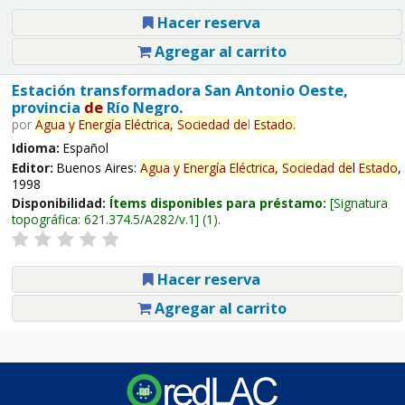
Hacer reserva
Agregar al carrito
Estación transformadora San Antonio Oeste,
provincia
de
Río Negro.
por
Agua
y
Energía
Eléctrica,
Sociedad
de
l
Estado
.
Idioma:
Español
Editor:
Buenos Aires:
Agua
y
Energía
Eléctrica,
Sociedad
de
l
Estado
,
1998
Disponibilidad:
Ítems disponibles para préstamo:
Signatura
topográfica:
621.374.5/A282/v.1
(1).
Hacer reserva
Agregar al carrito