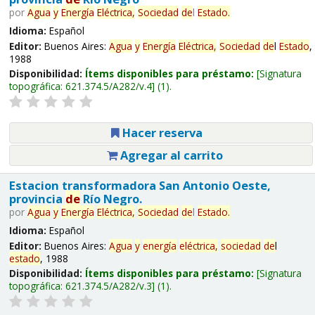
por
Agua
y
Energía
Eléctrica,
Sociedad
de
l
Estado
.
Idioma:
Español
Editor:
Buenos Aires:
Agua
y
Energía
Eléctrica,
Sociedad
de
l
Estado
,
1988
Disponibilidad:
Ítems disponibles para préstamo:
Signatura
topográfica:
621.374.5/A282/v.4
(1).
Hacer reserva
Agregar al carrito
Estacion transformadora San Antonio Oeste,
provincia
de
Río Negro.
por
Agua
y
Energía
Eléctrica,
Sociedad
de
l
Estado
.
Idioma:
Español
Editor:
Buenos Aires:
Agua
y
energía
eléctrica,
sociedad
de
l
estado
, 1988
Disponibilidad:
Ítems disponibles para préstamo:
Signatura
topográfica:
621.374.5/A282/v.3
(1).