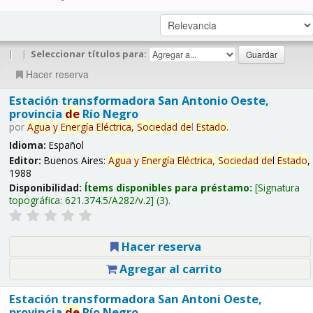
|
|
Seleccionar títulos para:
Hacer reserva
Estación transformadora San Antonio Oeste,
provincia
de
Río Negro
por
Agua
y
Energía
Eléctrica,
Sociedad
de
l
Estado
.
Idioma:
Español
Editor:
Buenos Aires:
Agua
y
Energía
Eléctrica,
Sociedad
de
l
Estado
,
1988
Disponibilidad:
Ítems disponibles para préstamo:
Signatura
topográfica:
621.374.5/A282/v.2
(3).
Hacer reserva
Agregar al carrito
Estación transformadora San Antoni Oeste,
provincia
de
Río Negro