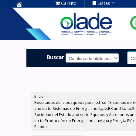
Carrito
Listas
Centro de
Documentación
OLADE -
Buscar
Inicio
›
Resultados de la búsqueda para 'ccl=su:"Sistemas de E
and su-to:Sistemas de Energía and itype:BK and su-to:Si
Sociedad del Estado and su-to:Equipos y Accesorios and 
su-to:Producción de Energía and au:Agua y Energía Eléctr
Estado.'