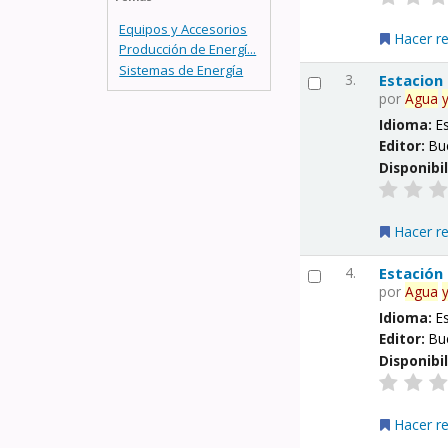
Equipos y Accesorios
Hacer r
Producción de Energí...
Sistemas de Energía
3.
Estacion
por
Agua
Idioma:
E
Editor:
Bu
Disponibi
Hacer r
4.
Estación
por
Agua
Idioma:
E
Editor:
Bu
Disponibi
Hacer r