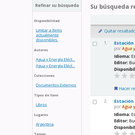
Refinar su búsqueda
Su búsqueda re
Disponibilidad
Limitar a ítems
Quitar resaltad
actualmente
disponibles.
1.
Estación
por
Agua
Autores
Idioma:
E
Agua y Energía Eléct...
Editor:
Bu
Agua y Energía Eléct...
Disponibi
Colecciones
Documentos Externos
Hacer r
Tipos de ítem
2.
Estación
Libros
por
Agua
Idioma:
E
Lugares
Editor:
Bu
Argentina
Disponibi
Temas