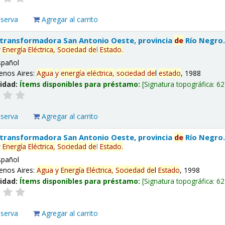
eserva
Agregar al carrito
 transformadora San Antonio Oeste, provincia
de
Río Negro
y
Energía
Eléctrica,
Sociedad
de
l
Estado
.
spañol
enos Aires:
Agua
y
energía
eléctrica,
sociedad
de
l
estado
, 1988
lidad:
Ítems disponibles para préstamo:
Signatura topográfica:
62
eserva
Agregar al carrito
 transformadora San Antonio Oeste, provincia
de
Río Negro
y
Energía
Eléctrica,
Sociedad
de
l
Estado
.
spañol
enos Aires:
Agua
y
Energía
Eléctrica,
Sociedad
de
l
Estado
, 1998
lidad:
Ítems disponibles para préstamo:
Signatura topográfica:
62
eserva
Agregar al carrito