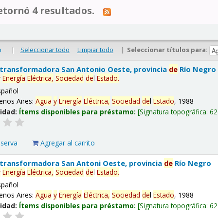
tornó 4 resultados.
|
Seleccionar todo
Limpiar todo
|
Seleccionar títulos para:
o
 transformadora San Antonio Oeste, provincia
de
Río Negro
y
Energía
Eléctrica,
Sociedad
de
l
Estado
.
spañol
enos Aires:
Agua
y
Energía
Eléctrica,
Sociedad
de
l
Estado
, 1988
lidad:
Ítems disponibles para préstamo:
Signatura topográfica:
62
eserva
Agregar al carrito
 transformadora San Antoni Oeste, provincia
de
Río Negro
y
Energía
Eléctrica,
Sociedad
de
l
Estado
.
spañol
enos Aires:
Agua
y
Energía
Eléctrica,
Sociedad
de
l
Estado
, 1988
lidad:
Ítems disponibles para préstamo:
Signatura topográfica:
62