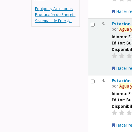
Equipos y Accesorios
Hacer r
Producción de Energí...
Sistemas de Energía
3.
Estacion
por
Agua
Idioma:
E
Editor:
Bu
Disponibi
Hacer r
4.
Estación
por
Agua
Idioma:
E
Editor:
Bu
Disponibi
Hacer r