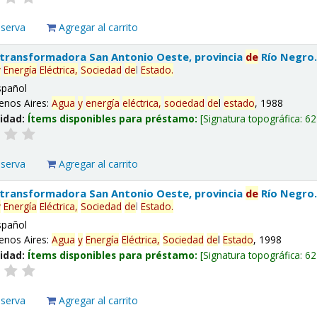
eserva
Agregar al carrito
 transformadora San Antonio Oeste, provincia
de
Río Negro
y
Energía
Eléctrica,
Sociedad
de
l
Estado
.
spañol
enos Aires:
Agua
y
energía
eléctrica,
sociedad
de
l
estado
, 1988
lidad:
Ítems disponibles para préstamo:
Signatura topográfica:
62
eserva
Agregar al carrito
 transformadora San Antonio Oeste, provincia
de
Río Negro
y
Energía
Eléctrica,
Sociedad
de
l
Estado
.
spañol
enos Aires:
Agua
y
Energía
Eléctrica,
Sociedad
de
l
Estado
, 1998
lidad:
Ítems disponibles para préstamo:
Signatura topográfica:
62
eserva
Agregar al carrito