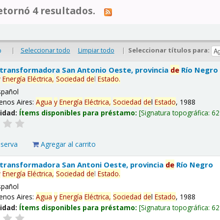
tornó 4 resultados.
|
Seleccionar todo
Limpiar todo
|
Seleccionar títulos para:
o
 transformadora San Antonio Oeste, provincia
de
Río Negro
y
Energía
Eléctrica,
Sociedad
de
l
Estado
.
spañol
enos Aires:
Agua
y
Energía
Eléctrica,
Sociedad
de
l
Estado
, 1988
lidad:
Ítems disponibles para préstamo:
Signatura topográfica:
62
eserva
Agregar al carrito
 transformadora San Antoni Oeste, provincia
de
Río Negro
y
Energía
Eléctrica,
Sociedad
de
l
Estado
.
spañol
enos Aires:
Agua
y
Energía
Eléctrica,
Sociedad
de
l
Estado
, 1988
lidad:
Ítems disponibles para préstamo:
Signatura topográfica:
62