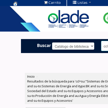
Carrito
Listas
Centro de
Documentación
OLADE -
Buscar
Inicio
›
Resultados de la búsqueda para 'ccl=su:"Sistemas de E
and su-to:Sistemas de Energía and itype:BK and su-to:Si
Sociedad del Estado and su-to:Equipos y Accesorios and 
su-to:Producción de Energía and au:Agua y Energía Eléctr
and su-to:Equipos y Accesorios'