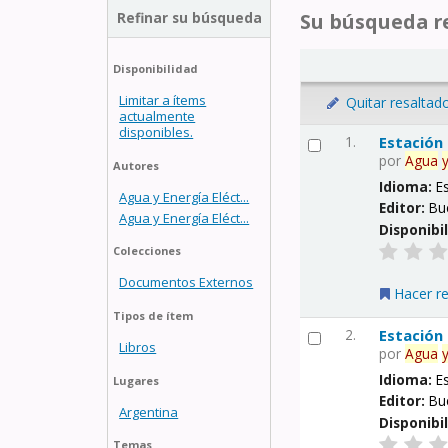
Refinar su búsqueda
Su búsqueda re
Disponibilidad
Limitar a ítems
Quitar resaltad
actualmente
disponibles.
1.
Estación
por
Agua
Autores
Idioma:
E
Agua y Energía Eléct...
Editor:
Bu
Agua y Energía Eléct...
Disponibi
Colecciones
Documentos Externos
Hacer r
Tipos de ítem
2.
Estación
Libros
por
Agua
Idioma:
E
Lugares
Editor:
Bu
Argentina
Disponibi
Temas