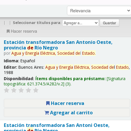
|
|
Seleccionar títulos para:
Hacer reserva
Estación transformadora San Antonio Oeste,
provincia
de
Río Negro
por
Agua
y
Energía
Eléctrica,
Sociedad
de
l
Estado
.
Idioma:
Español
Editor:
Buenos Aires:
Agua
y
Energía
Eléctrica,
Sociedad
de
l
Estado
,
1988
Disponibilidad:
Ítems disponibles para préstamo:
Signatura
topográfica:
621.374.5/A282/v.2
(3).
Hacer reserva
Agregar al carrito
Estación transformadora San Antoni Oeste,
provincia
de
Río Negro