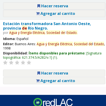
Hacer reserva
Agregar al carrito
Estación transformadora San Antonio Oeste,
provincia
de
Río Negro.
por
Agua
y
Energía
Eléctrica,
Sociedad
de
l
Estado
.
Idioma:
Español
Editor:
Buenos Aires:
Agua
y
Energía
Eléctrica,
Sociedad
de
l
Estado
,
1998
Disponibilidad:
Ítems disponibles para préstamo:
Signatura
topográfica:
621.374.5/A282/v.1
(1).
Hacer reserva
Agregar al carrito