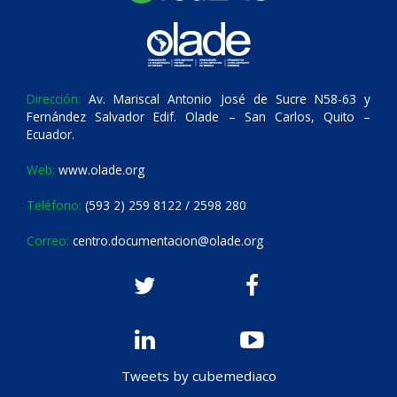
Dirección:
Av. Mariscal Antonio José de Sucre N58-63 y
Fernández Salvador Edif. Olade – San Carlos, Quito –
Ecuador.
Web:
www.olade.org
Teléfono:
(593 2) 259 8122 / 2598 280
Correo:
centro.documentacion@olade.org
Tweets by cubemediaco