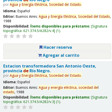
por
Agua
y
Energía
Eléctrica,
Sociedad
de
l
Estado
.
Idioma:
Español
Editor:
Buenos Aires:
Agua
y
Energía
Eléctrica,
Sociedad
de
l
Estado
,
1988
Disponibilidad:
Ítems disponibles para préstamo:
Signatura
topográfica:
621.374.5/A282/v.4
(1).
Hacer reserva
Agregar al carrito
Estacion transformadora San Antonio Oeste,
provincia
de
Río Negro.
por
Agua
y
Energía
Eléctrica,
Sociedad
de
l
Estado
.
Idioma:
Español
Editor:
Buenos Aires:
Agua
y
energía
eléctrica,
sociedad
de
l
estado
, 1988
Disponibilidad:
Ítems disponibles para préstamo:
Signatura
topográfica:
621.374.5/A282/v.3
(1).