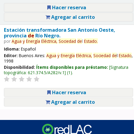
Hacer reserva
Agregar al carrito
Estación transformadora San Antonio Oeste,
provincia
de
Río Negro.
por
Agua
y
Energía
Eléctrica,
Sociedad
de
l
Estado
.
Idioma:
Español
Editor:
Buenos Aires:
Agua
y
Energía
Eléctrica,
Sociedad
de
l
Estado
,
1998
Disponibilidad:
Ítems disponibles para préstamo:
Signatura
topográfica:
621.374.5/A282/v.1
(1).
Hacer reserva
Agregar al carrito