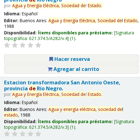
por
Agua
y
Energía
Eléctrica,
Sociedad
de
l
Estado
.
Idioma:
Español
Editor:
Buenos Aires:
Agua
y
Energía
Eléctrica,
Sociedad
de
l
Estado
,
1988
Disponibilidad:
Ítems disponibles para préstamo:
Signatura
topográfica:
621.374.5/A282/v.4
(1).
Hacer reserva
Agregar al carrito
Estacion transformadora San Antonio Oeste,
provincia
de
Río Negro.
por
Agua
y
Energía
Eléctrica,
Sociedad
de
l
Estado
.
Idioma:
Español
Editor:
Buenos Aires:
Agua
y
energía
eléctrica,
sociedad
de
l
estado
, 1988
Disponibilidad:
Ítems disponibles para préstamo:
Signatura
topográfica:
621.374.5/A282/v.3
(1).