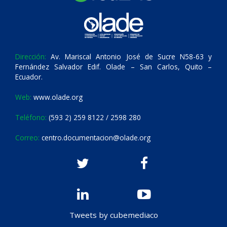
Dirección:
Av. Mariscal Antonio José de Sucre N58-63 y
Fernández Salvador Edif. Olade – San Carlos, Quito –
Ecuador.
Web:
www.olade.org
Teléfono:
(593 2) 259 8122 / 2598 280
Correo:
centro.documentacion@olade.org
Tweets by cubemediaco