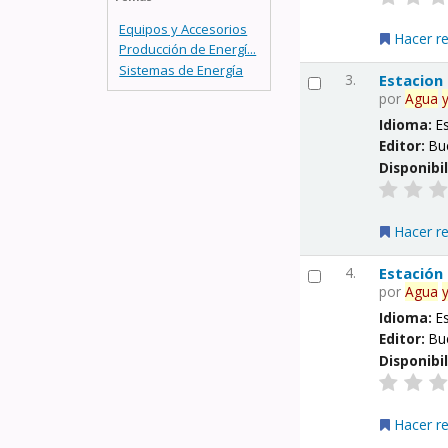
Equipos y Accesorios
Hacer r
Producción de Energí...
Sistemas de Energía
3.
Estacion
por
Agua
Idioma:
E
Editor:
Bu
Disponibi
Hacer r
4.
Estación
por
Agua
Idioma:
E
Editor:
Bu
Disponibi
Hacer r