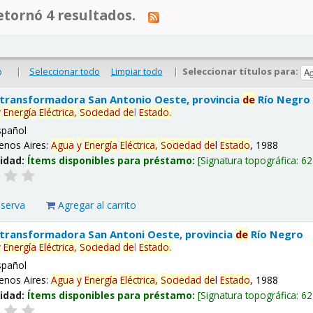
tornó 4 resultados.
|
Seleccionar todo
Limpiar todo
|
Seleccionar títulos para:
o
 transformadora San Antonio Oeste, provincia
de
Río Negro
y
Energía
Eléctrica,
Sociedad
de
l
Estado
.
spañol
enos Aires:
Agua
y
Energía
Eléctrica,
Sociedad
de
l
Estado
, 1988
lidad:
Ítems disponibles para préstamo:
Signatura topográfica:
62
eserva
Agregar al carrito
 transformadora San Antoni Oeste, provincia
de
Río Negro
y
Energía
Eléctrica,
Sociedad
de
l
Estado
.
spañol
enos Aires:
Agua
y
Energía
Eléctrica,
Sociedad
de
l
Estado
, 1988
lidad:
Ítems disponibles para préstamo:
Signatura topográfica:
62