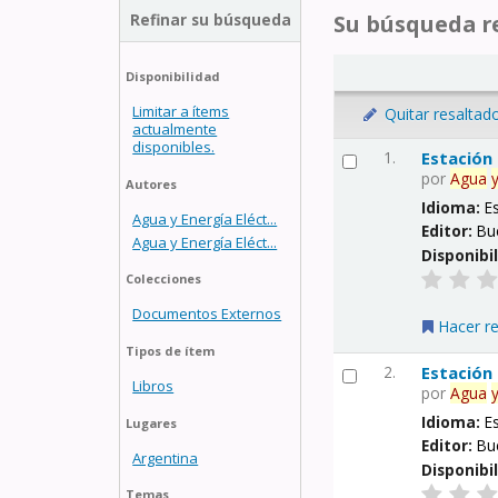
Refinar su búsqueda
Su búsqueda re
Disponibilidad
Limitar a ítems
Quitar resaltad
actualmente
disponibles.
1.
Estación
por
Agua
Autores
Idioma:
E
Agua y Energía Eléct...
Editor:
Bu
Agua y Energía Eléct...
Disponibi
Colecciones
Documentos Externos
Hacer r
Tipos de ítem
2.
Estación
Libros
por
Agua
Idioma:
E
Lugares
Editor:
Bu
Argentina
Disponibi
Temas