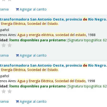
eserva
Agregar al carrito
 transformadora San Antonio Oeste, provincia
de
Río Negro
y
Energía
Eléctrica,
Sociedad
de
l
Estado
.
spañol
enos Aires:
Agua
y
energía
eléctrica,
sociedad
de
l
estado
, 1988
lidad:
Ítems disponibles para préstamo:
Signatura topográfica:
62
eserva
Agregar al carrito
 transformadora San Antonio Oeste, provincia
de
Río Negro
y
Energía
Eléctrica,
Sociedad
de
l
Estado
.
spañol
enos Aires:
Agua
y
Energía
Eléctrica,
Sociedad
de
l
Estado
, 1998
lidad:
Ítems disponibles para préstamo:
Signatura topográfica:
62
eserva
Agregar al carrito