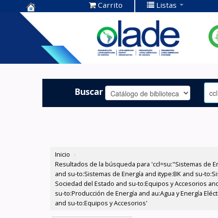
Carrito
Listas
Centro de
Documentación
OLADE -
Buscar
Inicio
›
Resultados de la búsqueda para 'ccl=su:"Sistemas de E
and su-to:Sistemas de Energía and itype:BK and su-to:Si
Sociedad del Estado and su-to:Equipos y Accesorios and 
su-to:Producción de Energía and au:Agua y Energía Eléctr
and su-to:Equipos y Accesorios'