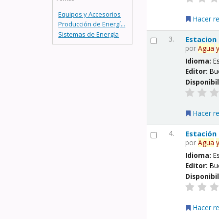
Equipos y Accesorios
Hacer r
Producción de Energí...
Sistemas de Energía
3.
Estacion
por
Agua
Idioma:
E
Editor:
Bu
Disponibi
Hacer r
4.
Estación
por
Agua
Idioma:
E
Editor:
Bu
Disponibi
Hacer r