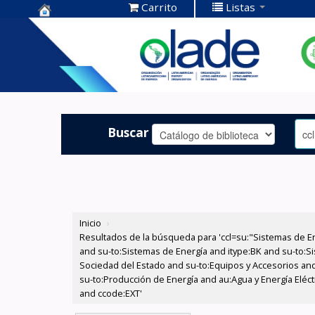
Carrito
Listas
Centro de
Documentación
OLADE -
Buscar
Inicio
›
Resultados de la búsqueda para 'ccl=su:"Sistemas de E
and su-to:Sistemas de Energía and itype:BK and su-to:Si
Sociedad del Estado and su-to:Equipos y Accesorios and 
su-to:Producción de Energía and au:Agua y Energía Eléctr
and ccode:EXT'