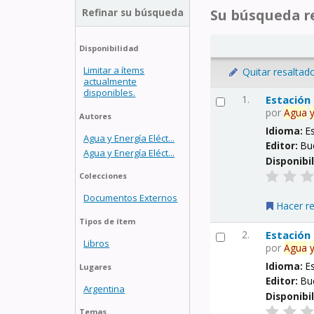
Refinar su búsqueda
Su búsqueda re
Disponibilidad
Limitar a ítems
Quitar resaltad
actualmente
disponibles.
1.
Estación
por
Agua
Autores
Idioma:
E
Agua y Energía Eléct...
Editor:
Bu
Agua y Energía Eléct...
Disponibi
Colecciones
Documentos Externos
Hacer r
Tipos de ítem
2.
Estación
Libros
por
Agua
Idioma:
E
Lugares
Editor:
Bu
Argentina
Disponibi
Temas