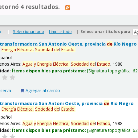
tornó 4 resultados.
|
Seleccionar todo
Limpiar todo
|
Seleccionar títulos para:
o
 transformadora San Antonio Oeste, provincia
de
Río Negro
y
Energía
Eléctrica,
Sociedad
de
l
Estado
.
spañol
enos Aires:
Agua
y
Energía
Eléctrica,
Sociedad
de
l
Estado
, 1988
lidad:
Ítems disponibles para préstamo:
Signatura topográfica:
62
eserva
Agregar al carrito
 transformadora San Antoni Oeste, provincia
de
Río Negro
y
Energía
Eléctrica,
Sociedad
de
l
Estado
.
spañol
enos Aires:
Agua
y
Energía
Eléctrica,
Sociedad
de
l
Estado
, 1988
lidad:
Ítems disponibles para préstamo:
Signatura topográfica:
62