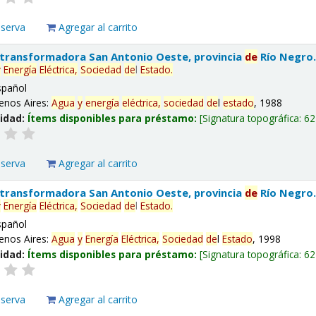
eserva
Agregar al carrito
 transformadora San Antonio Oeste, provincia
de
Río Negro
y
Energía
Eléctrica,
Sociedad
de
l
Estado
.
spañol
enos Aires:
Agua
y
energía
eléctrica,
sociedad
de
l
estado
, 1988
lidad:
Ítems disponibles para préstamo:
Signatura topográfica:
62
eserva
Agregar al carrito
 transformadora San Antonio Oeste, provincia
de
Río Negro
y
Energía
Eléctrica,
Sociedad
de
l
Estado
.
spañol
enos Aires:
Agua
y
Energía
Eléctrica,
Sociedad
de
l
Estado
, 1998
lidad:
Ítems disponibles para préstamo:
Signatura topográfica:
62
eserva
Agregar al carrito