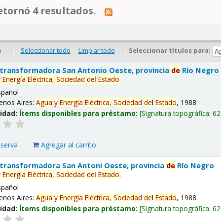
tornó 4 resultados.
|
Seleccionar todo
Limpiar todo
|
Seleccionar títulos para:
o
 transformadora San Antonio Oeste, provincia
de
Río Negro
y
Energía
Eléctrica,
Sociedad
de
l
Estado
.
spañol
enos Aires:
Agua
y
Energía
Eléctrica,
Sociedad
de
l
Estado
, 1988
lidad:
Ítems disponibles para préstamo:
Signatura topográfica:
62
eserva
Agregar al carrito
 transformadora San Antoni Oeste, provincia
de
Río Negro
y
Energía
Eléctrica,
Sociedad
de
l
Estado
.
spañol
enos Aires:
Agua
y
Energía
Eléctrica,
Sociedad
de
l
Estado
, 1988
lidad:
Ítems disponibles para préstamo:
Signatura topográfica:
62