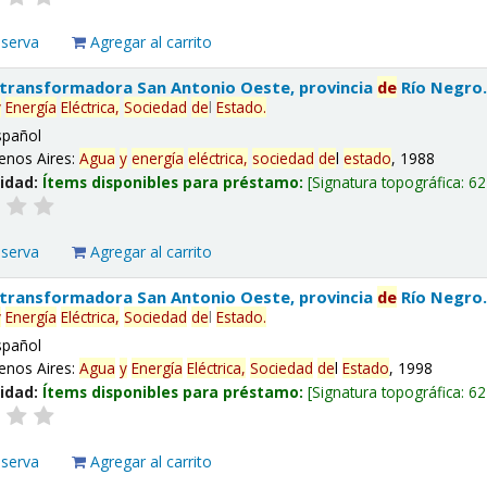
eserva
Agregar al carrito
 transformadora San Antonio Oeste, provincia
de
Río Negro
y
Energía
Eléctrica,
Sociedad
de
l
Estado
.
spañol
enos Aires:
Agua
y
energía
eléctrica,
sociedad
de
l
estado
, 1988
lidad:
Ítems disponibles para préstamo:
Signatura topográfica:
62
eserva
Agregar al carrito
 transformadora San Antonio Oeste, provincia
de
Río Negro
y
Energía
Eléctrica,
Sociedad
de
l
Estado
.
spañol
enos Aires:
Agua
y
Energía
Eléctrica,
Sociedad
de
l
Estado
, 1998
lidad:
Ítems disponibles para préstamo:
Signatura topográfica:
62
eserva
Agregar al carrito