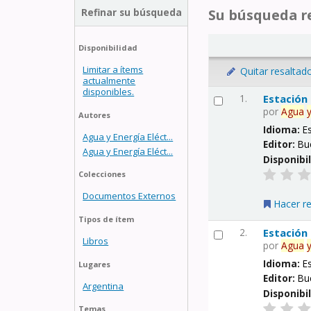
Refinar su búsqueda
Su búsqueda re
Disponibilidad
Limitar a ítems
Quitar resaltad
actualmente
disponibles.
1.
Estación
por
Agua
Autores
Idioma:
E
Agua y Energía Eléct...
Editor:
Bu
Agua y Energía Eléct...
Disponibi
Colecciones
Documentos Externos
Hacer r
Tipos de ítem
2.
Estación
Libros
por
Agua
Idioma:
E
Lugares
Editor:
Bu
Argentina
Disponibi
Temas