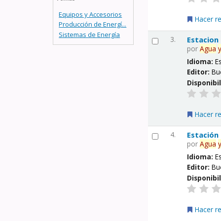
Equipos y Accesorios
Hacer r
Producción de Energí...
Sistemas de Energía
3.
Estacion
por
Agua
Idioma:
E
Editor:
Bu
Disponibi
Hacer r
4.
Estación
por
Agua
Idioma:
E
Editor:
Bu
Disponibi
Hacer r