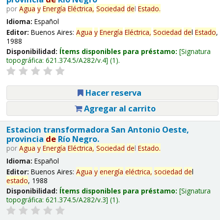
por
Agua
y
Energía
Eléctrica,
Sociedad
de
l
Estado
.
Idioma:
Español
Editor:
Buenos Aires:
Agua
y
Energía
Eléctrica,
Sociedad
de
l
Estado
,
1988
Disponibilidad:
Ítems disponibles para préstamo:
Signatura
topográfica:
621.374.5/A282/v.4
(1).
Hacer reserva
Agregar al carrito
Estacion transformadora San Antonio Oeste,
provincia
de
Río Negro.
por
Agua
y
Energía
Eléctrica,
Sociedad
de
l
Estado
.
Idioma:
Español
Editor:
Buenos Aires:
Agua
y
energía
eléctrica,
sociedad
de
l
estado
, 1988
Disponibilidad:
Ítems disponibles para préstamo:
Signatura
topográfica:
621.374.5/A282/v.3
(1).