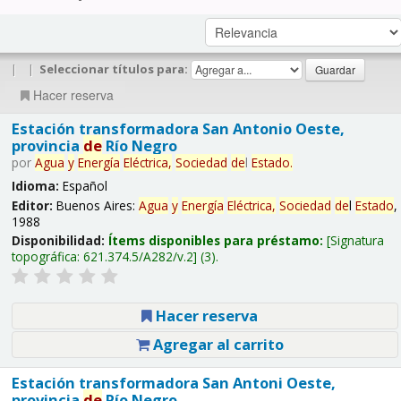
|
|
Seleccionar títulos para:
Hacer reserva
Estación transformadora San Antonio Oeste,
provincia
de
Río Negro
por
Agua
y
Energía
Eléctrica,
Sociedad
de
l
Estado
.
Idioma:
Español
Editor:
Buenos Aires:
Agua
y
Energía
Eléctrica,
Sociedad
de
l
Estado
,
1988
Disponibilidad:
Ítems disponibles para préstamo:
Signatura
topográfica:
621.374.5/A282/v.2
(3).
Hacer reserva
Agregar al carrito
Estación transformadora San Antoni Oeste,
provincia
de
Río Negro