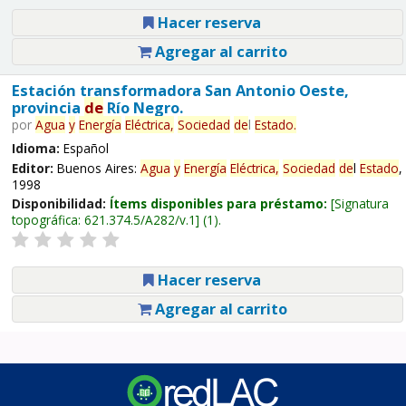
Hacer reserva
Agregar al carrito
Estación transformadora San Antonio Oeste,
provincia
de
Río Negro.
por
Agua
y
Energía
Eléctrica,
Sociedad
de
l
Estado
.
Idioma:
Español
Editor:
Buenos Aires:
Agua
y
Energía
Eléctrica,
Sociedad
de
l
Estado
,
1998
Disponibilidad:
Ítems disponibles para préstamo:
Signatura
topográfica:
621.374.5/A282/v.1
(1).
Hacer reserva
Agregar al carrito