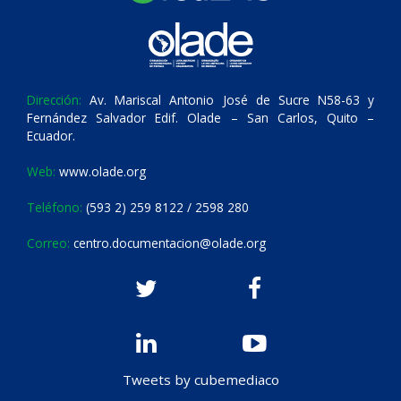
Dirección:
Av. Mariscal Antonio José de Sucre N58-63 y
Fernández Salvador Edif. Olade – San Carlos, Quito –
Ecuador.
Web:
www.olade.org
Teléfono:
(593 2) 259 8122 / 2598 280
Correo:
centro.documentacion@olade.org
Tweets by cubemediaco