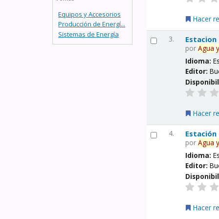
Equipos y Accesorios
Hacer r
Producción de Energí...
Sistemas de Energía
3.
Estacion
por
Agua
Idioma:
E
Editor:
Bu
Disponibi
Hacer r
4.
Estación
por
Agua
Idioma:
E
Editor:
Bu
Disponibi
Hacer r