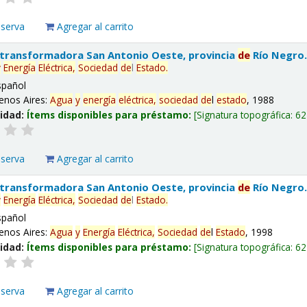
eserva
Agregar al carrito
 transformadora San Antonio Oeste, provincia
de
Río Negro
y
Energía
Eléctrica,
Sociedad
de
l
Estado
.
spañol
enos Aires:
Agua
y
energía
eléctrica,
sociedad
de
l
estado
, 1988
lidad:
Ítems disponibles para préstamo:
Signatura topográfica:
62
eserva
Agregar al carrito
 transformadora San Antonio Oeste, provincia
de
Río Negro
y
Energía
Eléctrica,
Sociedad
de
l
Estado
.
spañol
enos Aires:
Agua
y
Energía
Eléctrica,
Sociedad
de
l
Estado
, 1998
lidad:
Ítems disponibles para préstamo:
Signatura topográfica:
62
eserva
Agregar al carrito