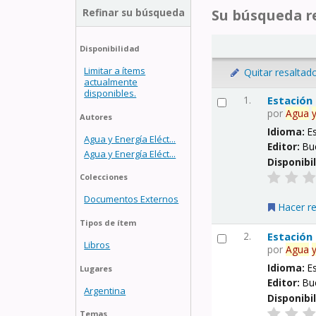
Refinar su búsqueda
Su búsqueda re
Disponibilidad
Limitar a ítems
Quitar resaltad
actualmente
disponibles.
1.
Estación
por
Agua
Autores
Idioma:
E
Agua y Energía Eléct...
Editor:
Bu
Agua y Energía Eléct...
Disponibi
Colecciones
Documentos Externos
Hacer r
Tipos de ítem
2.
Estación
Libros
por
Agua
Idioma:
E
Lugares
Editor:
Bu
Argentina
Disponibi
Temas