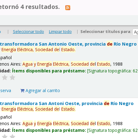
tornó 4 resultados.
|
Seleccionar todo
Limpiar todo
|
Seleccionar títulos para:
o
 transformadora San Antonio Oeste, provincia
de
Río Negro
y
Energía
Eléctrica,
Sociedad
de
l
Estado
.
spañol
enos Aires:
Agua
y
Energía
Eléctrica,
Sociedad
de
l
Estado
, 1988
lidad:
Ítems disponibles para préstamo:
Signatura topográfica:
62
eserva
Agregar al carrito
 transformadora San Antoni Oeste, provincia
de
Río Negro
y
Energía
Eléctrica,
Sociedad
de
l
Estado
.
spañol
enos Aires:
Agua
y
Energía
Eléctrica,
Sociedad
de
l
Estado
, 1988
lidad:
Ítems disponibles para préstamo:
Signatura topográfica:
62