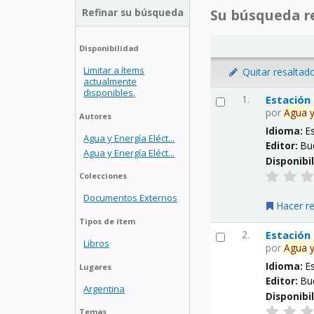
Refinar su búsqueda
Su búsqueda re
Disponibilidad
Limitar a ítems
Quitar resaltad
actualmente
disponibles.
1.
Estación
por
Agua
Autores
Idioma:
E
Agua y Energía Eléct...
Editor:
Bu
Agua y Energía Eléct...
Disponibi
Colecciones
Documentos Externos
Hacer r
Tipos de ítem
2.
Estación
Libros
por
Agua
Idioma:
E
Lugares
Editor:
Bu
Argentina
Disponibi
Temas