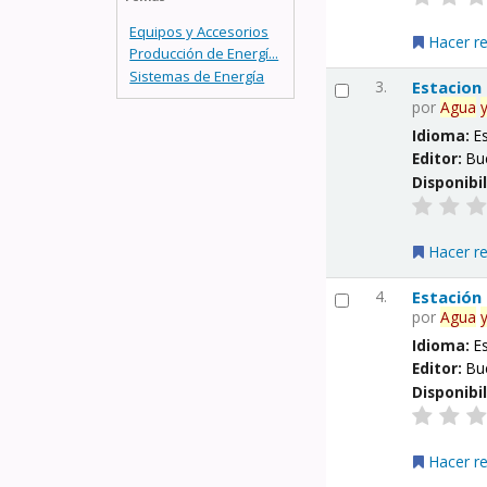
Equipos y Accesorios
Hacer r
Producción de Energí...
Sistemas de Energía
3.
Estacion
por
Agua
Idioma:
E
Editor:
Bu
Disponibi
Hacer r
4.
Estación
por
Agua
Idioma:
E
Editor:
Bu
Disponibi
Hacer r