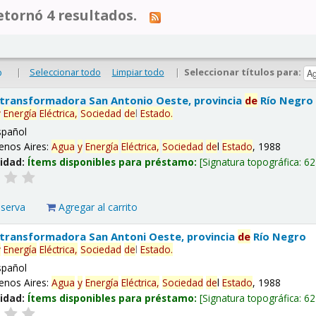
tornó 4 resultados.
|
Seleccionar todo
Limpiar todo
|
Seleccionar títulos para:
o
 transformadora San Antonio Oeste, provincia
de
Río Negro
y
Energía
Eléctrica,
Sociedad
de
l
Estado
.
spañol
enos Aires:
Agua
y
Energía
Eléctrica,
Sociedad
de
l
Estado
, 1988
lidad:
Ítems disponibles para préstamo:
Signatura topográfica:
62
eserva
Agregar al carrito
 transformadora San Antoni Oeste, provincia
de
Río Negro
y
Energía
Eléctrica,
Sociedad
de
l
Estado
.
spañol
enos Aires:
Agua
y
Energía
Eléctrica,
Sociedad
de
l
Estado
, 1988
lidad:
Ítems disponibles para préstamo:
Signatura topográfica:
62