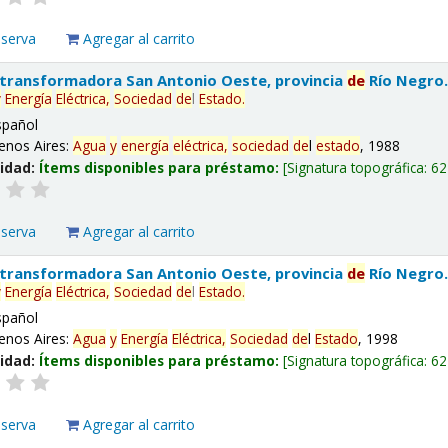
eserva
Agregar al carrito
 transformadora San Antonio Oeste, provincia
de
Río Negro
y
Energía
Eléctrica,
Sociedad
de
l
Estado
.
spañol
enos Aires:
Agua
y
energía
eléctrica,
sociedad
de
l
estado
, 1988
lidad:
Ítems disponibles para préstamo:
Signatura topográfica:
62
eserva
Agregar al carrito
 transformadora San Antonio Oeste, provincia
de
Río Negro
y
Energía
Eléctrica,
Sociedad
de
l
Estado
.
spañol
enos Aires:
Agua
y
Energía
Eléctrica,
Sociedad
de
l
Estado
, 1998
lidad:
Ítems disponibles para préstamo:
Signatura topográfica:
62
eserva
Agregar al carrito