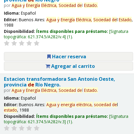
por
Agua
y
Energía
Eléctrica,
Sociedad
de
l
Estado
.
Idioma:
Español
Editor:
Buenos Aires:
Agua
y
Energía
Eléctrica,
Sociedad
de
l
Estado
,
1988
Disponibilidad:
Ítems disponibles para préstamo:
Signatura
topográfica:
621.374.5/A282/v.4
(1).
Hacer reserva
Agregar al carrito
Estacion transformadora San Antonio Oeste,
provincia
de
Río Negro.
por
Agua
y
Energía
Eléctrica,
Sociedad
de
l
Estado
.
Idioma:
Español
Editor:
Buenos Aires:
Agua
y
energía
eléctrica,
sociedad
de
l
estado
, 1988
Disponibilidad:
Ítems disponibles para préstamo:
Signatura
topográfica:
621.374.5/A282/v.3
(1).