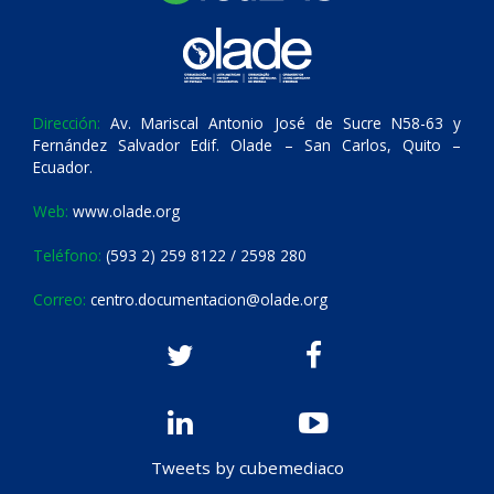
Dirección:
Av. Mariscal Antonio José de Sucre N58-63 y
Fernández Salvador Edif. Olade – San Carlos, Quito –
Ecuador.
Web:
www.olade.org
Teléfono:
(593 2) 259 8122 / 2598 280
Correo:
centro.documentacion@olade.org
Tweets by cubemediaco