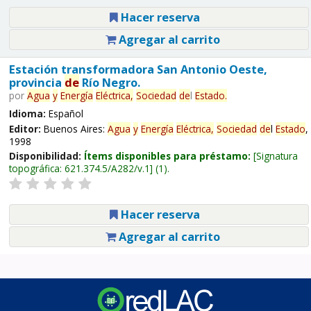
Hacer reserva
Agregar al carrito
Estación transformadora San Antonio Oeste,
provincia
de
Río Negro.
por
Agua
y
Energía
Eléctrica,
Sociedad
de
l
Estado
.
Idioma:
Español
Editor:
Buenos Aires:
Agua
y
Energía
Eléctrica,
Sociedad
de
l
Estado
,
1998
Disponibilidad:
Ítems disponibles para préstamo:
Signatura
topográfica:
621.374.5/A282/v.1
(1).
Hacer reserva
Agregar al carrito