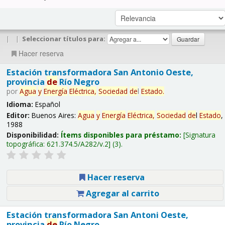
|
|
Seleccionar títulos para:
Hacer reserva
Estación transformadora San Antonio Oeste,
provincia
de
Río Negro
por
Agua
y
Energía
Eléctrica,
Sociedad
de
l
Estado
.
Idioma:
Español
Editor:
Buenos Aires:
Agua
y
Energía
Eléctrica,
Sociedad
de
l
Estado
,
1988
Disponibilidad:
Ítems disponibles para préstamo:
Signatura
topográfica:
621.374.5/A282/v.2
(3).
Hacer reserva
Agregar al carrito
Estación transformadora San Antoni Oeste,
provincia
de
Río Negro