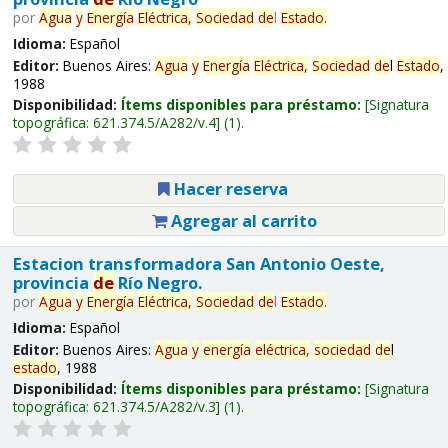
por
Agua
y
Energía
Eléctrica,
Sociedad
de
l
Estado
.
Idioma:
Español
Editor:
Buenos Aires:
Agua
y
Energía
Eléctrica,
Sociedad
de
l
Estado
,
1988
Disponibilidad:
Ítems disponibles para préstamo:
Signatura
topográfica:
621.374.5/A282/v.4
(1).
Hacer reserva
Agregar al carrito
Estacion transformadora San Antonio Oeste,
provincia
de
Río Negro.
por
Agua
y
Energía
Eléctrica,
Sociedad
de
l
Estado
.
Idioma:
Español
Editor:
Buenos Aires:
Agua
y
energía
eléctrica,
sociedad
de
l
estado
, 1988
Disponibilidad:
Ítems disponibles para préstamo:
Signatura
topográfica:
621.374.5/A282/v.3
(1).