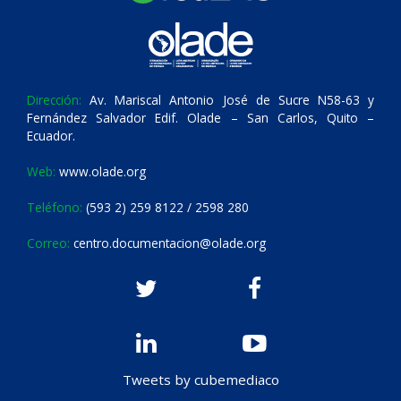
Dirección:
Av. Mariscal Antonio José de Sucre N58-63 y
Fernández Salvador Edif. Olade – San Carlos, Quito –
Ecuador.
Web:
www.olade.org
Teléfono:
(593 2) 259 8122 / 2598 280
Correo:
centro.documentacion@olade.org
Tweets by cubemediaco