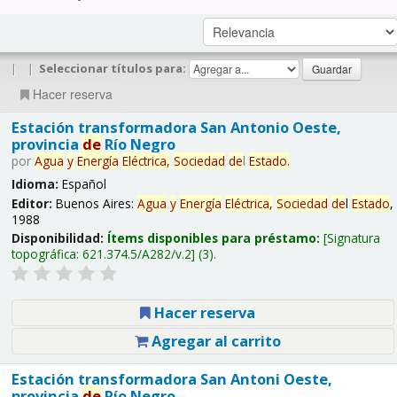
|
|
Seleccionar títulos para:
Hacer reserva
Estación transformadora San Antonio Oeste,
provincia
de
Río Negro
por
Agua
y
Energía
Eléctrica,
Sociedad
de
l
Estado
.
Idioma:
Español
Editor:
Buenos Aires:
Agua
y
Energía
Eléctrica,
Sociedad
de
l
Estado
,
1988
Disponibilidad:
Ítems disponibles para préstamo:
Signatura
topográfica:
621.374.5/A282/v.2
(3).
Hacer reserva
Agregar al carrito
Estación transformadora San Antoni Oeste,
provincia
de
Río Negro