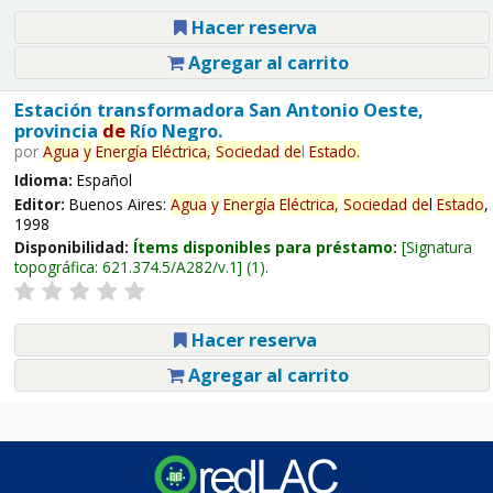
Hacer reserva
Agregar al carrito
Estación transformadora San Antonio Oeste,
provincia
de
Río Negro.
por
Agua
y
Energía
Eléctrica,
Sociedad
de
l
Estado
.
Idioma:
Español
Editor:
Buenos Aires:
Agua
y
Energía
Eléctrica,
Sociedad
de
l
Estado
,
1998
Disponibilidad:
Ítems disponibles para préstamo:
Signatura
topográfica:
621.374.5/A282/v.1
(1).
Hacer reserva
Agregar al carrito