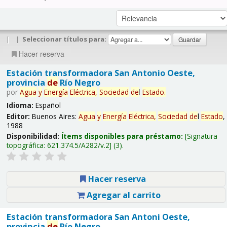
|
|
Seleccionar títulos para:
Hacer reserva
Estación transformadora San Antonio Oeste,
provincia
de
Río Negro
por
Agua
y
Energía
Eléctrica,
Sociedad
de
l
Estado
.
Idioma:
Español
Editor:
Buenos Aires:
Agua
y
Energía
Eléctrica,
Sociedad
de
l
Estado
,
1988
Disponibilidad:
Ítems disponibles para préstamo:
Signatura
topográfica:
621.374.5/A282/v.2
(3).
Hacer reserva
Agregar al carrito
Estación transformadora San Antoni Oeste,
provincia
de
Río Negro