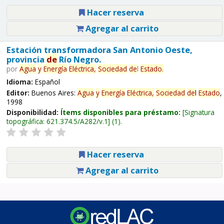
Hacer reserva
Agregar al carrito
Estación transformadora San Antonio Oeste,
provincia
de
Río Negro.
por
Agua
y
Energía
Eléctrica,
Sociedad
de
l
Estado
.
Idioma:
Español
Editor:
Buenos Aires:
Agua
y
Energía
Eléctrica,
Sociedad
de
l
Estado
,
1998
Disponibilidad:
Ítems disponibles para préstamo:
Signatura
topográfica:
621.374.5/A282/v.1
(1).
Hacer reserva
Agregar al carrito