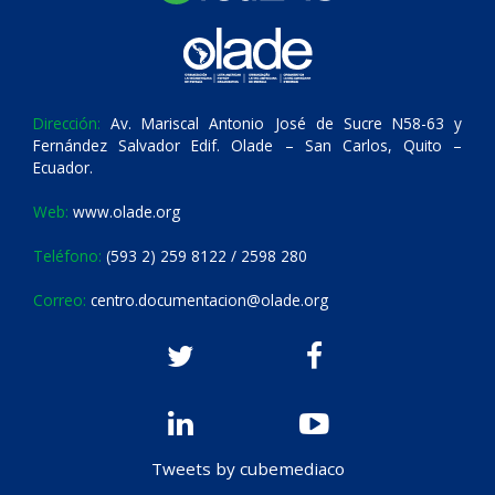
Dirección:
Av. Mariscal Antonio José de Sucre N58-63 y
Fernández Salvador Edif. Olade – San Carlos, Quito –
Ecuador.
Web:
www.olade.org
Teléfono:
(593 2) 259 8122 / 2598 280
Correo:
centro.documentacion@olade.org
Tweets by cubemediaco