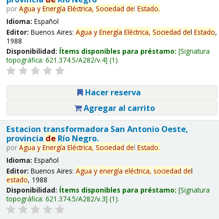
por
Agua
y
Energía
Eléctrica,
Sociedad
de
l
Estado
.
Idioma:
Español
Editor:
Buenos Aires:
Agua
y
Energía
Eléctrica,
Sociedad
de
l
Estado
,
1988
Disponibilidad:
Ítems disponibles para préstamo:
Signatura
topográfica:
621.374.5/A282/v.4
(1).
Hacer reserva
Agregar al carrito
Estacion transformadora San Antonio Oeste,
provincia
de
Río Negro.
por
Agua
y
Energía
Eléctrica,
Sociedad
de
l
Estado
.
Idioma:
Español
Editor:
Buenos Aires:
Agua
y
energía
eléctrica,
sociedad
de
l
estado
, 1988
Disponibilidad:
Ítems disponibles para préstamo:
Signatura
topográfica:
621.374.5/A282/v.3
(1).