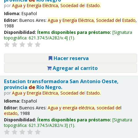
por
Agua
y
Energía
Eléctrica,
Sociedad
de
l
Estado
.
Idioma:
Español
Editor:
Buenos Aires:
Agua
y
Energía
Eléctrica,
Sociedad
de
l
Estado
,
1988
Disponibilidad:
Ítems disponibles para préstamo:
Signatura
topográfica:
621.374.5/A282/v.4
(1).
Hacer reserva
Agregar al carrito
Estacion transformadora San Antonio Oeste,
provincia
de
Río Negro.
por
Agua
y
Energía
Eléctrica,
Sociedad
de
l
Estado
.
Idioma:
Español
Editor:
Buenos Aires:
Agua
y
energía
eléctrica,
sociedad
de
l
estado
, 1988
Disponibilidad:
Ítems disponibles para préstamo:
Signatura
topográfica:
621.374.5/A282/v.3
(1).