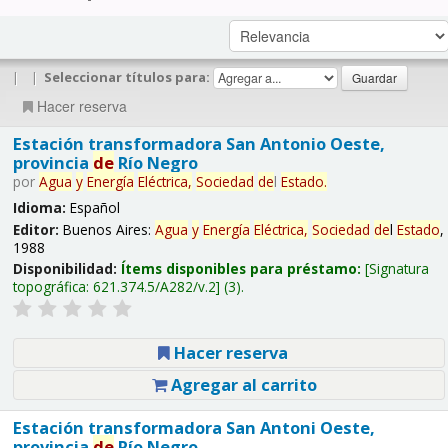
|
|
Seleccionar títulos para:
Hacer reserva
Estación transformadora San Antonio Oeste,
provincia
de
Río Negro
por
Agua
y
Energía
Eléctrica,
Sociedad
de
l
Estado
.
Idioma:
Español
Editor:
Buenos Aires:
Agua
y
Energía
Eléctrica,
Sociedad
de
l
Estado
,
1988
Disponibilidad:
Ítems disponibles para préstamo:
Signatura
topográfica:
621.374.5/A282/v.2
(3).
Hacer reserva
Agregar al carrito
Estación transformadora San Antoni Oeste,
provincia
de
Río Negro