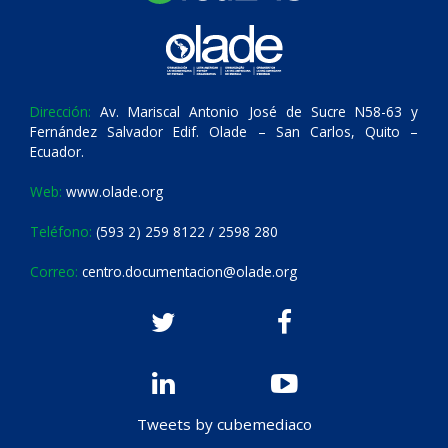
Dirección:
Av. Mariscal Antonio José de Sucre N58-63 y
Fernández Salvador Edif. Olade – San Carlos, Quito –
Ecuador.
Web:
www.olade.org
Teléfono:
(593 2) 259 8122 / 2598 280
Correo:
centro.documentacion@olade.org
Tweets by cubemediaco