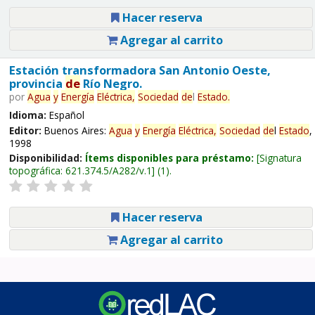
Hacer reserva
Agregar al carrito
Estación transformadora San Antonio Oeste,
provincia
de
Río Negro.
por
Agua
y
Energía
Eléctrica,
Sociedad
de
l
Estado
.
Idioma:
Español
Editor:
Buenos Aires:
Agua
y
Energía
Eléctrica,
Sociedad
de
l
Estado
,
1998
Disponibilidad:
Ítems disponibles para préstamo:
Signatura
topográfica:
621.374.5/A282/v.1
(1).
Hacer reserva
Agregar al carrito