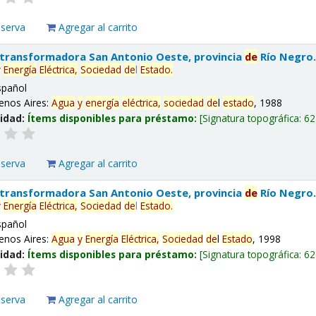
eserva
Agregar al carrito
 transformadora San Antonio Oeste, provincia
de
Río Negro
y
Energía
Eléctrica,
Sociedad
de
l
Estado
.
spañol
enos Aires:
Agua
y
energía
eléctrica,
sociedad
de
l
estado
, 1988
lidad:
Ítems disponibles para préstamo:
Signatura topográfica:
62
eserva
Agregar al carrito
 transformadora San Antonio Oeste, provincia
de
Río Negro
y
Energía
Eléctrica,
Sociedad
de
l
Estado
.
spañol
enos Aires:
Agua
y
Energía
Eléctrica,
Sociedad
de
l
Estado
, 1998
lidad:
Ítems disponibles para préstamo:
Signatura topográfica:
62
eserva
Agregar al carrito