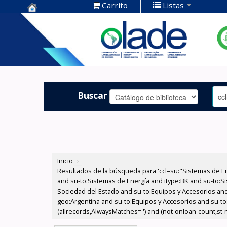
Carrito
Listas
Centro de
Documentación
OLADE -
Buscar
Inicio
›
Resultados de la búsqueda para 'ccl=su:"Sistemas de E
and su-to:Sistemas de Energía and itype:BK and su-to:Si
Sociedad del Estado and su-to:Equipos y Accesorios and
geo:Argentina and su-to:Equipos y Accesorios and su-to
(allrecords,AlwaysMatches='') and (not-onloan-count,st-nu