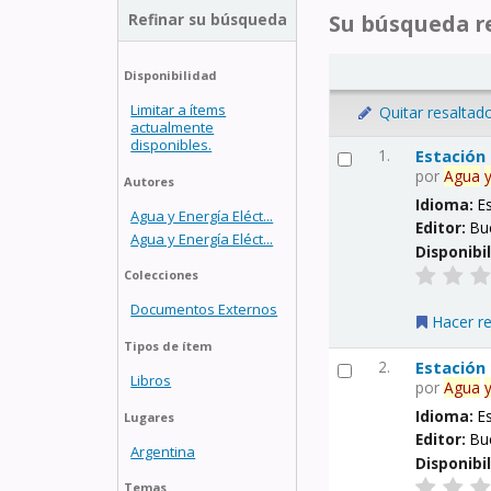
Refinar su búsqueda
Su búsqueda re
Disponibilidad
Limitar a ítems
Quitar resaltad
actualmente
disponibles.
1.
Estación
por
Agua
Autores
Idioma:
E
Agua y Energía Eléct...
Editor:
Bu
Agua y Energía Eléct...
Disponibi
Colecciones
Documentos Externos
Hacer r
Tipos de ítem
2.
Estación
Libros
por
Agua
Idioma:
E
Lugares
Editor:
Bu
Argentina
Disponibi
Temas