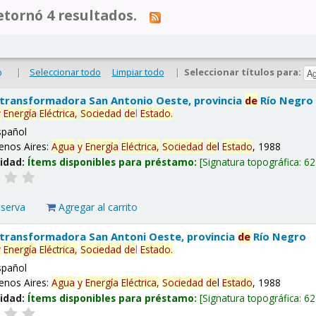
tornó 4 resultados.
|
Seleccionar todo
Limpiar todo
|
Seleccionar títulos para:
o
 transformadora San Antonio Oeste, provincia
de
Río Negro
y
Energía
Eléctrica,
Sociedad
de
l
Estado
.
spañol
enos Aires:
Agua
y
Energía
Eléctrica,
Sociedad
de
l
Estado
, 1988
lidad:
Ítems disponibles para préstamo:
Signatura topográfica:
62
eserva
Agregar al carrito
 transformadora San Antoni Oeste, provincia
de
Río Negro
y
Energía
Eléctrica,
Sociedad
de
l
Estado
.
spañol
enos Aires:
Agua
y
Energía
Eléctrica,
Sociedad
de
l
Estado
, 1988
lidad:
Ítems disponibles para préstamo:
Signatura topográfica:
62