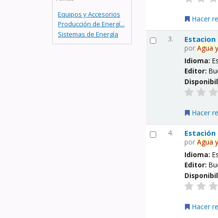
Equipos y Accesorios
Hacer r
Producción de Energí...
Sistemas de Energía
3.
Estacion
por
Agua
Idioma:
E
Editor:
Bu
Disponibi
Hacer r
4.
Estación
por
Agua
Idioma:
E
Editor:
Bu
Disponibi
Hacer r