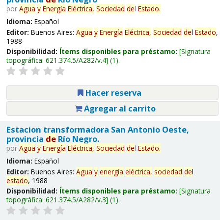
por
Agua
y
Energía
Eléctrica,
Sociedad
de
l
Estado
.
Idioma:
Español
Editor:
Buenos Aires:
Agua
y
Energía
Eléctrica,
Sociedad
de
l
Estado
,
1988
Disponibilidad:
Ítems disponibles para préstamo:
Signatura
topográfica:
621.374.5/A282/v.4
(1).
Hacer reserva
Agregar al carrito
Estacion transformadora San Antonio Oeste,
provincia
de
Río Negro.
por
Agua
y
Energía
Eléctrica,
Sociedad
de
l
Estado
.
Idioma:
Español
Editor:
Buenos Aires:
Agua
y
energía
eléctrica,
sociedad
de
l
estado
, 1988
Disponibilidad:
Ítems disponibles para préstamo:
Signatura
topográfica:
621.374.5/A282/v.3
(1).