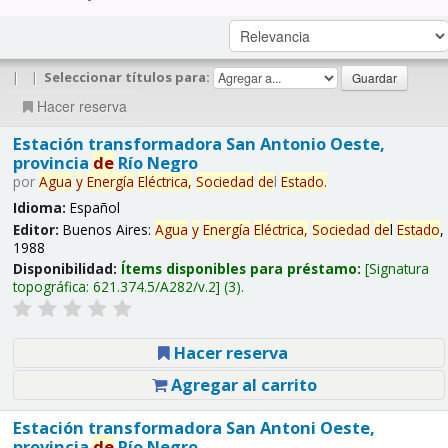
|
|
Seleccionar títulos para:
Hacer reserva
Estación transformadora San Antonio Oeste,
provincia
de
Río Negro
por
Agua
y
Energía
Eléctrica,
Sociedad
de
l
Estado
.
Idioma:
Español
Editor:
Buenos Aires:
Agua
y
Energía
Eléctrica,
Sociedad
de
l
Estado
,
1988
Disponibilidad:
Ítems disponibles para préstamo:
Signatura
topográfica:
621.374.5/A282/v.2
(3).
Hacer reserva
Agregar al carrito
Estación transformadora San Antoni Oeste,
provincia
de
Río Negro