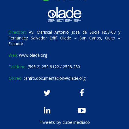
Dirección:
Av. Mariscal Antonio José de Sucre N58-63 y
Fernández Salvador Edif. Olade – San Carlos, Quito –
Ecuador.
Web:
www.olade.org
Teléfono:
(593 2) 259 8122 / 2598 280
Correo:
centro.documentacion@olade.org
Tweets by cubemediaco