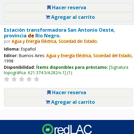
Hacer reserva
Agregar al carrito
Estación transformadora San Antonio Oeste,
provincia
de
Río Negro.
por
Agua
y
Energía
Eléctrica,
Sociedad
de
l
Estado
.
Idioma:
Español
Editor:
Buenos Aires:
Agua
y
Energía
Eléctrica,
Sociedad
de
l
Estado
,
1998
Disponibilidad:
Ítems disponibles para préstamo:
Signatura
topográfica:
621.374.5/A282/v.1
(1).
Hacer reserva
Agregar al carrito