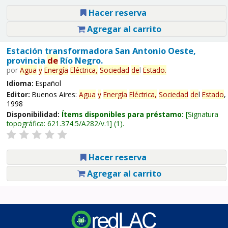
Hacer reserva
Agregar al carrito
Estación transformadora San Antonio Oeste,
provincia
de
Río Negro.
por
Agua
y
Energía
Eléctrica,
Sociedad
de
l
Estado
.
Idioma:
Español
Editor:
Buenos Aires:
Agua
y
Energía
Eléctrica,
Sociedad
de
l
Estado
,
1998
Disponibilidad:
Ítems disponibles para préstamo:
Signatura
topográfica:
621.374.5/A282/v.1
(1).
Hacer reserva
Agregar al carrito