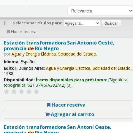
|
|
Seleccionar títulos para:
Hacer reserva
Estación transformadora San Antonio Oeste,
provincia
de
Río Negro
por
Agua
y
Energía
Eléctrica,
Sociedad
de
l
Estado
.
Idioma:
Español
Editor:
Buenos Aires:
Agua
y
Energía
Eléctrica,
Sociedad
de
l
Estado
,
1988
Disponibilidad:
Ítems disponibles para préstamo:
Signatura
topográfica:
621.374.5/A282/v.2
(3).
Hacer reserva
Agregar al carrito
Estación transformadora San Antoni Oeste,
provincia
de
Río Negro