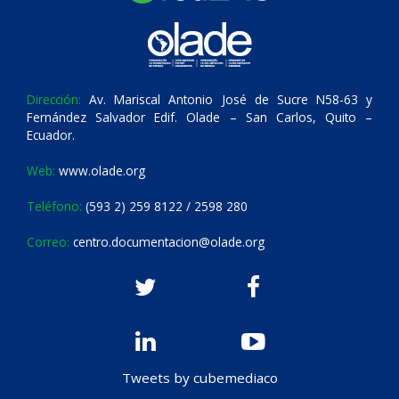
Dirección:
Av. Mariscal Antonio José de Sucre N58-63 y
Fernández Salvador Edif. Olade – San Carlos, Quito –
Ecuador.
Web:
www.olade.org
Teléfono:
(593 2) 259 8122 / 2598 280
Correo:
centro.documentacion@olade.org
Tweets by cubemediaco