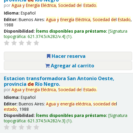
por
Agua
y
Energía
Eléctrica,
Sociedad
de
l
Estado
.
Idioma:
Español
Editor:
Buenos Aires:
Agua
y
Energía
Eléctrica,
Sociedad
de
l
Estado
,
1988
Disponibilidad:
Ítems disponibles para préstamo:
Signatura
topográfica:
621.374.5/A282/v.4
(1).
Hacer reserva
Agregar al carrito
Estacion transformadora San Antonio Oeste,
provincia
de
Río Negro.
por
Agua
y
Energía
Eléctrica,
Sociedad
de
l
Estado
.
Idioma:
Español
Editor:
Buenos Aires:
Agua
y
energía
eléctrica,
sociedad
de
l
estado
, 1988
Disponibilidad:
Ítems disponibles para préstamo:
Signatura
topográfica:
621.374.5/A282/v.3
(1).