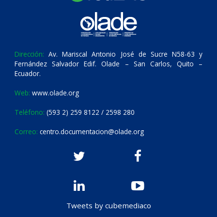
Dirección:
Av. Mariscal Antonio José de Sucre N58-63 y
Fernández Salvador Edif. Olade – San Carlos, Quito –
Ecuador.
Web:
www.olade.org
Teléfono:
(593 2) 259 8122 / 2598 280
Correo:
centro.documentacion@olade.org
Tweets by cubemediaco