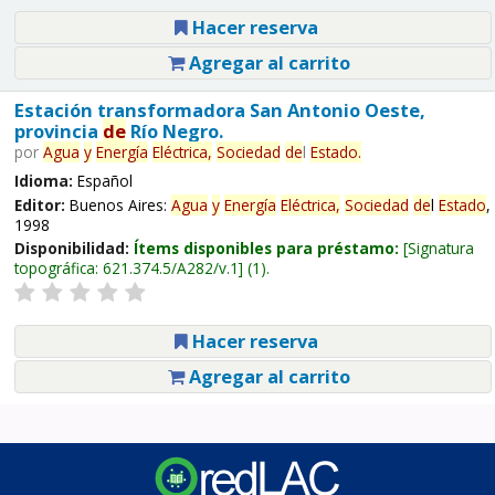
Hacer reserva
Agregar al carrito
Estación transformadora San Antonio Oeste,
provincia
de
Río Negro.
por
Agua
y
Energía
Eléctrica,
Sociedad
de
l
Estado
.
Idioma:
Español
Editor:
Buenos Aires:
Agua
y
Energía
Eléctrica,
Sociedad
de
l
Estado
,
1998
Disponibilidad:
Ítems disponibles para préstamo:
Signatura
topográfica:
621.374.5/A282/v.1
(1).
Hacer reserva
Agregar al carrito