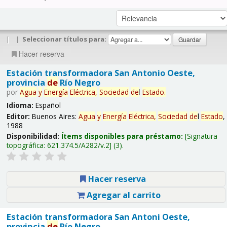
|
|
Seleccionar títulos para:
Hacer reserva
Estación transformadora San Antonio Oeste,
provincia
de
Río Negro
por
Agua
y
Energía
Eléctrica,
Sociedad
de
l
Estado
.
Idioma:
Español
Editor:
Buenos Aires:
Agua
y
Energía
Eléctrica,
Sociedad
de
l
Estado
,
1988
Disponibilidad:
Ítems disponibles para préstamo:
Signatura
topográfica:
621.374.5/A282/v.2
(3).
Hacer reserva
Agregar al carrito
Estación transformadora San Antoni Oeste,
provincia
de
Río Negro