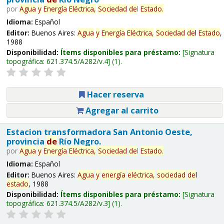
por
Agua
y
Energía
Eléctrica,
Sociedad
de
l
Estado
.
Idioma:
Español
Editor:
Buenos Aires:
Agua
y
Energía
Eléctrica,
Sociedad
de
l
Estado
,
1988
Disponibilidad:
Ítems disponibles para préstamo:
Signatura
topográfica:
621.374.5/A282/v.4
(1).
Hacer reserva
Agregar al carrito
Estacion transformadora San Antonio Oeste,
provincia
de
Río Negro.
por
Agua
y
Energía
Eléctrica,
Sociedad
de
l
Estado
.
Idioma:
Español
Editor:
Buenos Aires:
Agua
y
energía
eléctrica,
sociedad
de
l
estado
, 1988
Disponibilidad:
Ítems disponibles para préstamo:
Signatura
topográfica:
621.374.5/A282/v.3
(1).