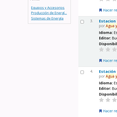
Equipos y Accesorios
Hacer r
Producción de Energí...
Sistemas de Energía
3.
Estacion
por
Agua
Idioma:
E
Editor:
Bu
Disponibi
Hacer r
4.
Estación
por
Agua
Idioma:
E
Editor:
Bu
Disponibi
Hacer r