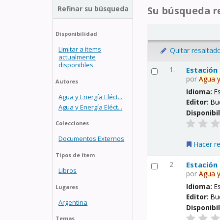
Refinar su búsqueda
Su búsqueda re
Disponibilidad
Limitar a ítems
Quitar resaltad
actualmente
disponibles.
1.
Estación
por
Agua
Autores
Idioma:
E
Agua y Energía Eléct...
Editor:
Bu
Agua y Energía Eléct...
Disponibi
Colecciones
Documentos Externos
Hacer r
Tipos de ítem
2.
Estación
Libros
por
Agua
Idioma:
E
Lugares
Editor:
Bu
Argentina
Disponibi
Temas