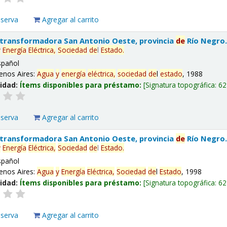
eserva
Agregar al carrito
 transformadora San Antonio Oeste, provincia
de
Río Negro
y
Energía
Eléctrica,
Sociedad
de
l
Estado
.
spañol
enos Aires:
Agua
y
energía
eléctrica,
sociedad
de
l
estado
, 1988
lidad:
Ítems disponibles para préstamo:
Signatura topográfica:
62
eserva
Agregar al carrito
 transformadora San Antonio Oeste, provincia
de
Río Negro
y
Energía
Eléctrica,
Sociedad
de
l
Estado
.
spañol
enos Aires:
Agua
y
Energía
Eléctrica,
Sociedad
de
l
Estado
, 1998
lidad:
Ítems disponibles para préstamo:
Signatura topográfica:
62
eserva
Agregar al carrito