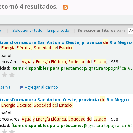
tornó 4 resultados.
|
Seleccionar todo
Limpiar todo
|
Seleccionar títulos para:
o
 transformadora San Antonio Oeste, provincia
de
Río Negro
y
Energía
Eléctrica,
Sociedad
de
l
Estado
.
spañol
enos Aires:
Agua
y
Energía
Eléctrica,
Sociedad
de
l
Estado
, 1988
lidad:
Ítems disponibles para préstamo:
Signatura topográfica:
62
eserva
Agregar al carrito
 transformadora San Antoni Oeste, provincia
de
Río Negro
y
Energía
Eléctrica,
Sociedad
de
l
Estado
.
spañol
enos Aires:
Agua
y
Energía
Eléctrica,
Sociedad
de
l
Estado
, 1988
lidad:
Ítems disponibles para préstamo:
Signatura topográfica:
62