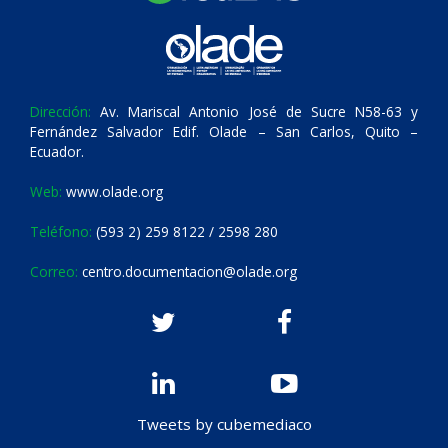
Dirección:
Av. Mariscal Antonio José de Sucre N58-63 y
Fernández Salvador Edif. Olade – San Carlos, Quito –
Ecuador.
Web:
www.olade.org
Teléfono:
(593 2) 259 8122 / 2598 280
Correo:
centro.documentacion@olade.org
Tweets by cubemediaco