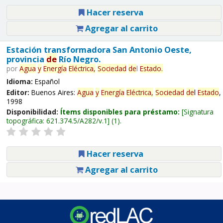
Hacer reserva
Agregar al carrito
Estación transformadora San Antonio Oeste,
provincia
de
Río Negro.
por
Agua
y
Energía
Eléctrica,
Sociedad
de
l
Estado
.
Idioma:
Español
Editor:
Buenos Aires:
Agua
y
Energía
Eléctrica,
Sociedad
de
l
Estado
,
1998
Disponibilidad:
Ítems disponibles para préstamo:
Signatura
topográfica:
621.374.5/A282/v.1
(1).
Hacer reserva
Agregar al carrito