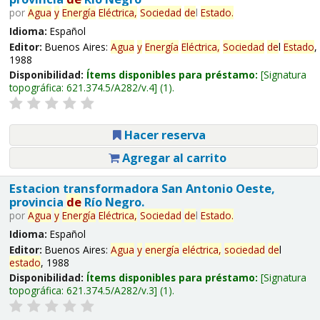
por
Agua
y
Energía
Eléctrica,
Sociedad
de
l
Estado
.
Idioma:
Español
Editor:
Buenos Aires:
Agua
y
Energía
Eléctrica,
Sociedad
de
l
Estado
,
1988
Disponibilidad:
Ítems disponibles para préstamo:
Signatura
topográfica:
621.374.5/A282/v.4
(1).
Hacer reserva
Agregar al carrito
Estacion transformadora San Antonio Oeste,
provincia
de
Río Negro.
por
Agua
y
Energía
Eléctrica,
Sociedad
de
l
Estado
.
Idioma:
Español
Editor:
Buenos Aires:
Agua
y
energía
eléctrica,
sociedad
de
l
estado
, 1988
Disponibilidad:
Ítems disponibles para préstamo:
Signatura
topográfica:
621.374.5/A282/v.3
(1).