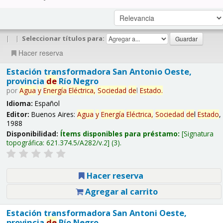
|
|
Seleccionar títulos para:
Hacer reserva
Estación transformadora San Antonio Oeste,
provincia
de
Río Negro
por
Agua
y
Energía
Eléctrica,
Sociedad
de
l
Estado
.
Idioma:
Español
Editor:
Buenos Aires:
Agua
y
Energía
Eléctrica,
Sociedad
de
l
Estado
,
1988
Disponibilidad:
Ítems disponibles para préstamo:
Signatura
topográfica:
621.374.5/A282/v.2
(3).
Hacer reserva
Agregar al carrito
Estación transformadora San Antoni Oeste,
provincia
de
Río Negro