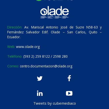
Dirección:
Av. Mariscal Antonio José de Sucre N58-63 y
Fernández Salvador Edif. Olade – San Carlos, Quito –
Ecuador.
Web:
www.olade.org
Teléfono:
(593 2) 259 8122 / 2598 280
Correo:
centro.documentacion@olade.org
Tweets by cubemediaco