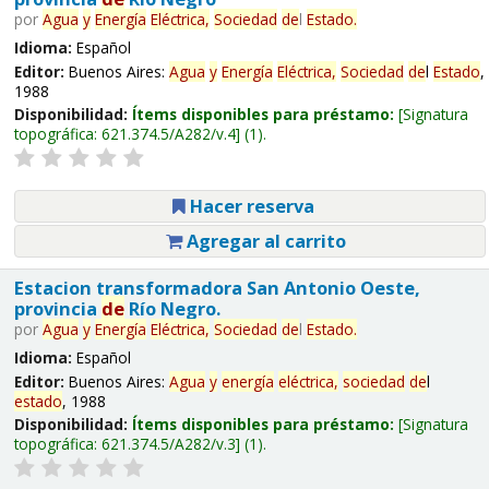
por
Agua
y
Energía
Eléctrica,
Sociedad
de
l
Estado
.
Idioma:
Español
Editor:
Buenos Aires:
Agua
y
Energía
Eléctrica,
Sociedad
de
l
Estado
,
1988
Disponibilidad:
Ítems disponibles para préstamo:
Signatura
topográfica:
621.374.5/A282/v.4
(1).
Hacer reserva
Agregar al carrito
Estacion transformadora San Antonio Oeste,
provincia
de
Río Negro.
por
Agua
y
Energía
Eléctrica,
Sociedad
de
l
Estado
.
Idioma:
Español
Editor:
Buenos Aires:
Agua
y
energía
eléctrica,
sociedad
de
l
estado
, 1988
Disponibilidad:
Ítems disponibles para préstamo:
Signatura
topográfica:
621.374.5/A282/v.3
(1).