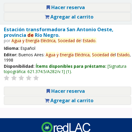
Hacer reserva
Agregar al carrito
Estación transformadora San Antonio Oeste,
provincia
de
Río Negro.
por
Agua
y
Energía
Eléctrica,
Sociedad
de
l
Estado
.
Idioma:
Español
Editor:
Buenos Aires:
Agua
y
Energía
Eléctrica,
Sociedad
de
l
Estado
,
1998
Disponibilidad:
Ítems disponibles para préstamo:
Signatura
topográfica:
621.374.5/A282/v.1
(1).
Hacer reserva
Agregar al carrito