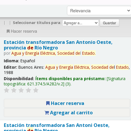
|
|
Seleccionar títulos para:
Hacer reserva
Estación transformadora San Antonio Oeste,
provincia
de
Río Negro
por
Agua
y
Energía
Eléctrica,
Sociedad
de
l
Estado
.
Idioma:
Español
Editor:
Buenos Aires:
Agua
y
Energía
Eléctrica,
Sociedad
de
l
Estado
,
1988
Disponibilidad:
Ítems disponibles para préstamo:
Signatura
topográfica:
621.374.5/A282/v.2
(3).
Hacer reserva
Agregar al carrito
Estación transformadora San Antoni Oeste,
provincia
de
Río Negro