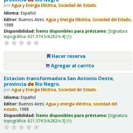
por
Agua
y
Energía
Eléctrica,
Sociedad
de
l
Estado
.
Idioma:
Español
Editor:
Buenos Aires:
Agua
y
Energía
Eléctrica,
Sociedad
de
l
Estado
,
1988
Disponibilidad:
Ítems disponibles para préstamo:
Signatura
topográfica:
621.374.5/A282/v.4
(1).
Hacer reserva
Agregar al carrito
Estacion transformadora San Antonio Oeste,
provincia
de
Río Negro.
por
Agua
y
Energía
Eléctrica,
Sociedad
de
l
Estado
.
Idioma:
Español
Editor:
Buenos Aires:
Agua
y
energía
eléctrica,
sociedad
de
l
estado
, 1988
Disponibilidad:
Ítems disponibles para préstamo:
Signatura
topográfica:
621.374.5/A282/v.3
(1).