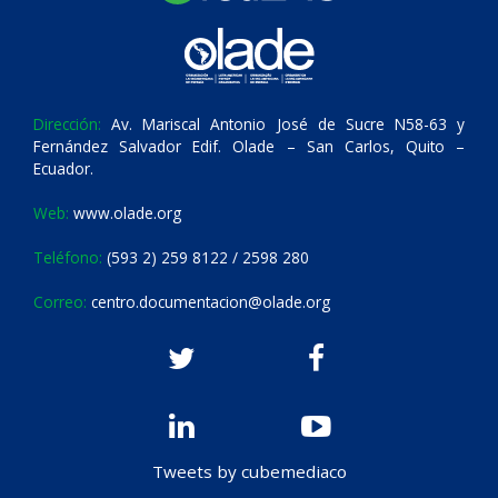
Dirección:
Av. Mariscal Antonio José de Sucre N58-63 y
Fernández Salvador Edif. Olade – San Carlos, Quito –
Ecuador.
Web:
www.olade.org
Teléfono:
(593 2) 259 8122 / 2598 280
Correo:
centro.documentacion@olade.org
Tweets by cubemediaco