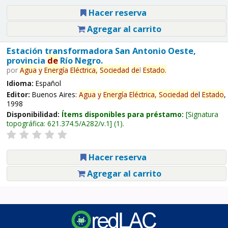
Hacer reserva
Agregar al carrito
Estación transformadora San Antonio Oeste,
provincia
de
Río Negro.
por
Agua
y
Energía
Eléctrica,
Sociedad
de
l
Estado
.
Idioma:
Español
Editor:
Buenos Aires:
Agua
y
Energía
Eléctrica,
Sociedad
de
l
Estado
,
1998
Disponibilidad:
Ítems disponibles para préstamo:
Signatura
topográfica:
621.374.5/A282/v.1
(1).
Hacer reserva
Agregar al carrito