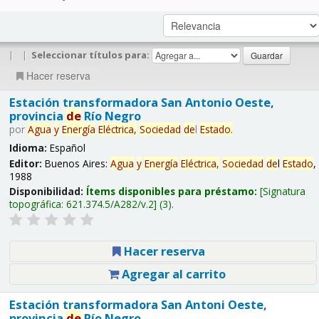
|
|
Seleccionar títulos para:
Hacer reserva
Estación transformadora San Antonio Oeste,
provincia
de
Río Negro
por
Agua
y
Energía
Eléctrica,
Sociedad
de
l
Estado
.
Idioma:
Español
Editor:
Buenos Aires:
Agua
y
Energía
Eléctrica,
Sociedad
de
l
Estado
,
1988
Disponibilidad:
Ítems disponibles para préstamo:
Signatura
topográfica:
621.374.5/A282/v.2
(3).
Hacer reserva
Agregar al carrito
Estación transformadora San Antoni Oeste,
provincia
de
Río Negro