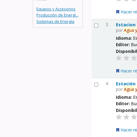
Equipos y Accesorios
Hacer r
Producción de Energí...
Sistemas de Energía
3.
Estacion
por
Agua
Idioma:
E
Editor:
Bu
Disponibi
Hacer r
4.
Estación
por
Agua
Idioma:
E
Editor:
Bu
Disponibi
Hacer r