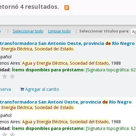
tornó 4 resultados.
|
Seleccionar todo
Limpiar todo
|
Seleccionar títulos para:
o
 transformadora San Antonio Oeste, provincia
de
Río Negro
y
Energía
Eléctrica,
Sociedad
de
l
Estado
.
spañol
enos Aires:
Agua
y
Energía
Eléctrica,
Sociedad
de
l
Estado
, 1988
lidad:
Ítems disponibles para préstamo:
Signatura topográfica:
62
eserva
Agregar al carrito
 transformadora San Antoni Oeste, provincia
de
Río Negro
y
Energía
Eléctrica,
Sociedad
de
l
Estado
.
spañol
enos Aires:
Agua
y
Energía
Eléctrica,
Sociedad
de
l
Estado
, 1988
lidad:
Ítems disponibles para préstamo:
Signatura topográfica:
62