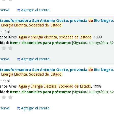
eserva
Agregar al carrito
 transformadora San Antonio Oeste, provincia
de
Río Negro
y
Energía
Eléctrica,
Sociedad
de
l
Estado
.
spañol
enos Aires:
Agua
y
energía
eléctrica,
sociedad
de
l
estado
, 1988
lidad:
Ítems disponibles para préstamo:
Signatura topográfica:
62
eserva
Agregar al carrito
 transformadora San Antonio Oeste, provincia
de
Río Negro
y
Energía
Eléctrica,
Sociedad
de
l
Estado
.
spañol
enos Aires:
Agua
y
Energía
Eléctrica,
Sociedad
de
l
Estado
, 1998
lidad:
Ítems disponibles para préstamo:
Signatura topográfica:
62
eserva
Agregar al carrito