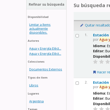
Refinar su búsqueda
Su búsqueda re
Disponibilidad
Limitar a ítems
Quitar resaltad
actualmente
disponibles.
1.
Estación
por
Agua
Autores
Idioma:
E
Agua y Energía Eléct...
Editor:
Bu
Agua y Energía Eléct...
Disponibi
Colecciones
Documentos Externos
Hacer r
Tipos de ítem
2.
Estación
Libros
por
Agua
Idioma:
E
Lugares
Editor:
Bu
Argentina
Disponibi
Temas