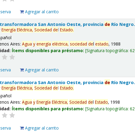
eserva
Agregar al carrito
 transformadora San Antonio Oeste, provincia
de
Río Negro
y
Energía
Eléctrica,
Sociedad
de
l
Estado
.
spañol
enos Aires:
Agua
y
energía
eléctrica,
sociedad
de
l
estado
, 1988
lidad:
Ítems disponibles para préstamo:
Signatura topográfica:
62
eserva
Agregar al carrito
 transformadora San Antonio Oeste, provincia
de
Río Negro
y
Energía
Eléctrica,
Sociedad
de
l
Estado
.
spañol
enos Aires:
Agua
y
Energía
Eléctrica,
Sociedad
de
l
Estado
, 1998
lidad:
Ítems disponibles para préstamo:
Signatura topográfica:
62
eserva
Agregar al carrito