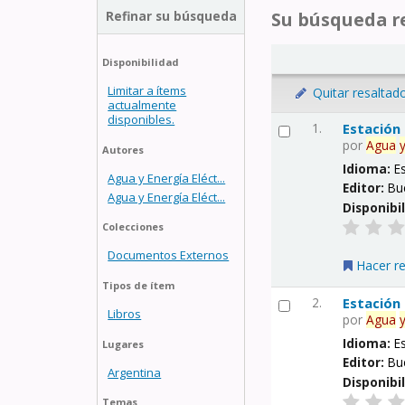
Refinar su búsqueda
Su búsqueda re
Disponibilidad
Limitar a ítems
Quitar resaltad
actualmente
disponibles.
1.
Estación
por
Agua
Autores
Idioma:
E
Agua y Energía Eléct...
Editor:
Bu
Agua y Energía Eléct...
Disponibi
Colecciones
Documentos Externos
Hacer r
Tipos de ítem
2.
Estación
Libros
por
Agua
Idioma:
E
Lugares
Editor:
Bu
Argentina
Disponibi
Temas