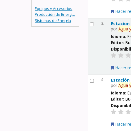
Equipos y Accesorios
Hacer r
Producción de Energí...
Sistemas de Energía
3.
Estacion
por
Agua
Idioma:
E
Editor:
Bu
Disponibi
Hacer r
4.
Estación
por
Agua
Idioma:
E
Editor:
Bu
Disponibi
Hacer r