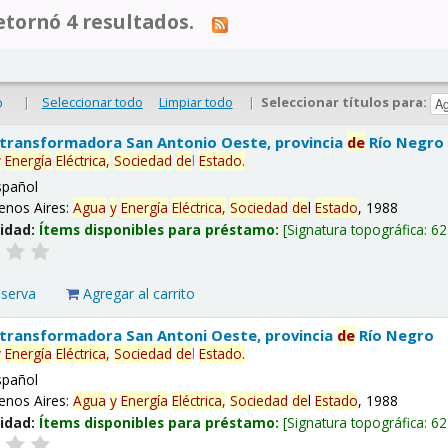
tornó 4 resultados.
|
Seleccionar todo
Limpiar todo
|
Seleccionar títulos para:
o
 transformadora San Antonio Oeste, provincia
de
Río Negro
y
Energía
Eléctrica,
Sociedad
de
l
Estado
.
spañol
enos Aires:
Agua
y
Energía
Eléctrica,
Sociedad
de
l
Estado
, 1988
lidad:
Ítems disponibles para préstamo:
Signatura topográfica:
62
eserva
Agregar al carrito
 transformadora San Antoni Oeste, provincia
de
Río Negro
y
Energía
Eléctrica,
Sociedad
de
l
Estado
.
spañol
enos Aires:
Agua
y
Energía
Eléctrica,
Sociedad
de
l
Estado
, 1988
lidad:
Ítems disponibles para préstamo:
Signatura topográfica:
62