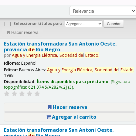
|
|
Seleccionar títulos para:
Hacer reserva
Estación transformadora San Antonio Oeste,
provincia
de
Río Negro
por
Agua
y
Energía
Eléctrica,
Sociedad
de
l
Estado
.
Idioma:
Español
Editor:
Buenos Aires:
Agua
y
Energía
Eléctrica,
Sociedad
de
l
Estado
,
1988
Disponibilidad:
Ítems disponibles para préstamo:
Signatura
topográfica:
621.374.5/A282/v.2
(3).
Hacer reserva
Agregar al carrito
Estación transformadora San Antoni Oeste,
provincia
de
Río Negro