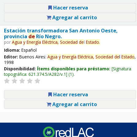
Hacer reserva
Agregar al carrito
Estación transformadora San Antonio Oeste,
provincia
de
Río Negro.
por
Agua
y
Energía
Eléctrica,
Sociedad
de
l
Estado
.
Idioma:
Español
Editor:
Buenos Aires:
Agua
y
Energía
Eléctrica,
Sociedad
de
l
Estado
,
1998
Disponibilidad:
Ítems disponibles para préstamo:
Signatura
topográfica:
621.374.5/A282/v.1
(1).
Hacer reserva
Agregar al carrito