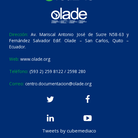
Dirección:
Av. Mariscal Antonio José de Sucre N58-63 y
Fernández Salvador Edif. Olade – San Carlos, Quito –
Ecuador.
Web:
www.olade.org
Teléfono:
(593 2) 259 8122 / 2598 280
Correo:
centro.documentacion@olade.org
Tweets by cubemediaco