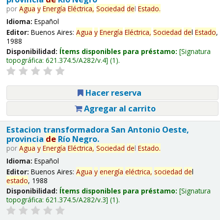
por
Agua
y
Energía
Eléctrica,
Sociedad
de
l
Estado
.
Idioma:
Español
Editor:
Buenos Aires:
Agua
y
Energía
Eléctrica,
Sociedad
de
l
Estado
,
1988
Disponibilidad:
Ítems disponibles para préstamo:
Signatura
topográfica:
621.374.5/A282/v.4
(1).
Hacer reserva
Agregar al carrito
Estacion transformadora San Antonio Oeste,
provincia
de
Río Negro.
por
Agua
y
Energía
Eléctrica,
Sociedad
de
l
Estado
.
Idioma:
Español
Editor:
Buenos Aires:
Agua
y
energía
eléctrica,
sociedad
de
l
estado
, 1988
Disponibilidad:
Ítems disponibles para préstamo:
Signatura
topográfica:
621.374.5/A282/v.3
(1).