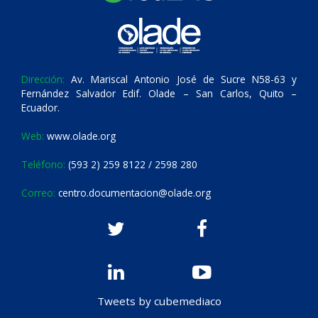
Dirección:
Av. Mariscal Antonio José de Sucre N58-63 y
Fernández Salvador Edif. Olade – San Carlos, Quito –
Ecuador.
Web:
www.olade.org
Teléfono:
(593 2) 259 8122 / 2598 280
Correo:
centro.documentacion@olade.org
Tweets by cubemediaco