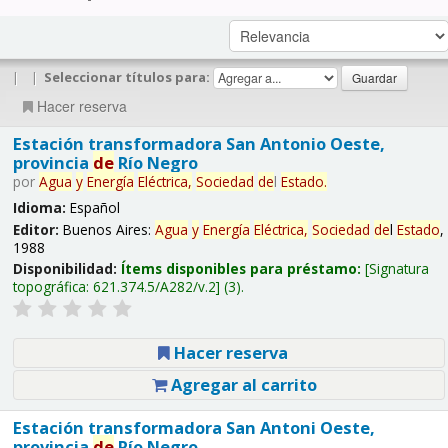
|
|
Seleccionar títulos para:
Hacer reserva
Estación transformadora San Antonio Oeste,
provincia
de
Río Negro
por
Agua
y
Energía
Eléctrica,
Sociedad
de
l
Estado
.
Idioma:
Español
Editor:
Buenos Aires:
Agua
y
Energía
Eléctrica,
Sociedad
de
l
Estado
,
1988
Disponibilidad:
Ítems disponibles para préstamo:
Signatura
topográfica:
621.374.5/A282/v.2
(3).
Hacer reserva
Agregar al carrito
Estación transformadora San Antoni Oeste,
provincia
de
Río Negro