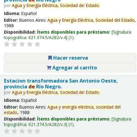
por
Agua
y
Energía
Eléctrica,
Sociedad
de
l
Estado
.
Idioma:
Español
Editor:
Buenos Aires:
Agua
y
Energía
Eléctrica,
Sociedad
de
l
Estado
,
1988
Disponibilidad:
Ítems disponibles para préstamo:
Signatura
topográfica:
621.374.5/A282/v.4
(1).
Hacer reserva
Agregar al carrito
Estacion transformadora San Antonio Oeste,
provincia
de
Río Negro.
por
Agua
y
Energía
Eléctrica,
Sociedad
de
l
Estado
.
Idioma:
Español
Editor:
Buenos Aires:
Agua
y
energía
eléctrica,
sociedad
de
l
estado
, 1988
Disponibilidad:
Ítems disponibles para préstamo:
Signatura
topográfica:
621.374.5/A282/v.3
(1).