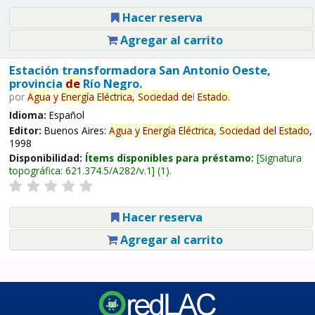
Hacer reserva
Agregar al carrito
Estación transformadora San Antonio Oeste,
provincia
de
Río Negro.
por
Agua
y
Energía
Eléctrica,
Sociedad
de
l
Estado
.
Idioma:
Español
Editor:
Buenos Aires:
Agua
y
Energía
Eléctrica,
Sociedad
de
l
Estado
,
1998
Disponibilidad:
Ítems disponibles para préstamo:
Signatura
topográfica:
621.374.5/A282/v.1
(1).
Hacer reserva
Agregar al carrito