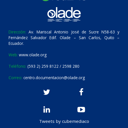
Dirección:
Av. Mariscal Antonio José de Sucre N58-63 y
Fernández Salvador Edif. Olade – San Carlos, Quito –
Ecuador.
Web:
www.olade.org
Teléfono:
(593 2) 259 8122 / 2598 280
Correo:
centro.documentacion@olade.org
Tweets by cubemediaco