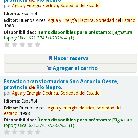
por
Agua
y
Energía
Eléctrica,
Sociedad
de
l
Estado
.
Idioma:
Español
Editor:
Buenos Aires:
Agua
y
Energía
Eléctrica,
Sociedad
de
l
Estado
,
1988
Disponibilidad:
Ítems disponibles para préstamo:
Signatura
topográfica:
621.374.5/A282/v.4
(1).
Hacer reserva
Agregar al carrito
Estacion transformadora San Antonio Oeste,
provincia
de
Río Negro.
por
Agua
y
Energía
Eléctrica,
Sociedad
de
l
Estado
.
Idioma:
Español
Editor:
Buenos Aires:
Agua
y
energía
eléctrica,
sociedad
de
l
estado
, 1988
Disponibilidad:
Ítems disponibles para préstamo:
Signatura
topográfica:
621.374.5/A282/v.3
(1).