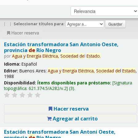
|
|
Seleccionar títulos para:
Hacer reserva
Estación transformadora San Antonio Oeste,
provincia
de
Río Negro
por
Agua
y
Energía
Eléctrica,
Sociedad
de
l
Estado
.
Idioma:
Español
Editor:
Buenos Aires:
Agua
y
Energía
Eléctrica,
Sociedad
de
l
Estado
,
1988
Disponibilidad:
Ítems disponibles para préstamo:
Signatura
topográfica:
621.374.5/A282/v.2
(3).
Hacer reserva
Agregar al carrito
Estación transformadora San Antoni Oeste,
provincia
de
Río Negro