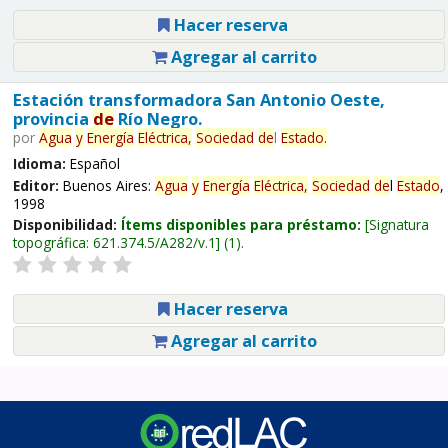
Hacer reserva
Agregar al carrito
Estación transformadora San Antonio Oeste,
provincia
de
Río Negro.
por
Agua
y
Energía
Eléctrica,
Sociedad
de
l
Estado
.
Idioma:
Español
Editor:
Buenos Aires:
Agua
y
Energía
Eléctrica,
Sociedad
de
l
Estado
,
1998
Disponibilidad:
Ítems disponibles para préstamo:
Signatura
topográfica:
621.374.5/A282/v.1
(1).
Hacer reserva
Agregar al carrito