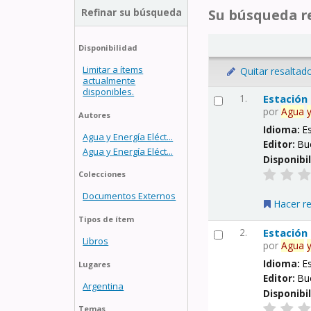
Refinar su búsqueda
Su búsqueda re
Disponibilidad
Limitar a ítems
Quitar resaltad
actualmente
disponibles.
1.
Estación
por
Agua
Autores
Idioma:
E
Agua y Energía Eléct...
Editor:
Bu
Agua y Energía Eléct...
Disponibi
Colecciones
Documentos Externos
Hacer r
Tipos de ítem
2.
Estación
Libros
por
Agua
Idioma:
E
Lugares
Editor:
Bu
Argentina
Disponibi
Temas