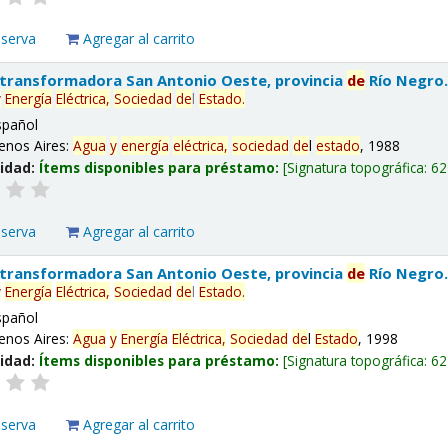
eserva
Agregar al carrito
 transformadora San Antonio Oeste, provincia
de
Río Negro
y
Energía
Eléctrica,
Sociedad
de
l
Estado
.
spañol
enos Aires:
Agua
y
energía
eléctrica,
sociedad
de
l
estado
, 1988
lidad:
Ítems disponibles para préstamo:
Signatura topográfica:
62
eserva
Agregar al carrito
 transformadora San Antonio Oeste, provincia
de
Río Negro
y
Energía
Eléctrica,
Sociedad
de
l
Estado
.
spañol
enos Aires:
Agua
y
Energía
Eléctrica,
Sociedad
de
l
Estado
, 1998
lidad:
Ítems disponibles para préstamo:
Signatura topográfica:
62
eserva
Agregar al carrito