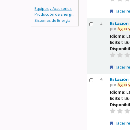
Equipos y Accesorios
Hacer r
Producción de Energí...
Sistemas de Energía
3.
Estacion
por
Agua
Idioma:
E
Editor:
Bu
Disponibi
Hacer r
4.
Estación
por
Agua
Idioma:
E
Editor:
Bu
Disponibi
Hacer r