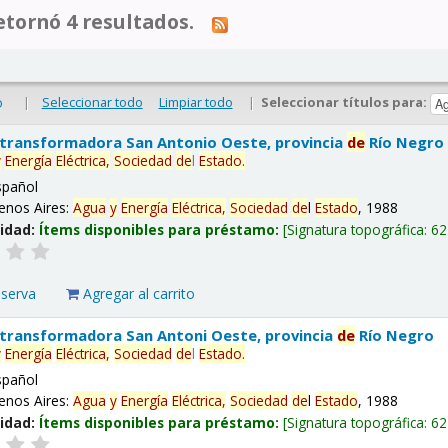
tornó 4 resultados.
|
Seleccionar todo
Limpiar todo
|
Seleccionar títulos para:
o
 transformadora San Antonio Oeste, provincia
de
Río Negro
y
Energía
Eléctrica,
Sociedad
de
l
Estado
.
spañol
enos Aires:
Agua
y
Energía
Eléctrica,
Sociedad
de
l
Estado
, 1988
lidad:
Ítems disponibles para préstamo:
Signatura topográfica:
62
eserva
Agregar al carrito
 transformadora San Antoni Oeste, provincia
de
Río Negro
y
Energía
Eléctrica,
Sociedad
de
l
Estado
.
spañol
enos Aires:
Agua
y
Energía
Eléctrica,
Sociedad
de
l
Estado
, 1988
lidad:
Ítems disponibles para préstamo:
Signatura topográfica:
62